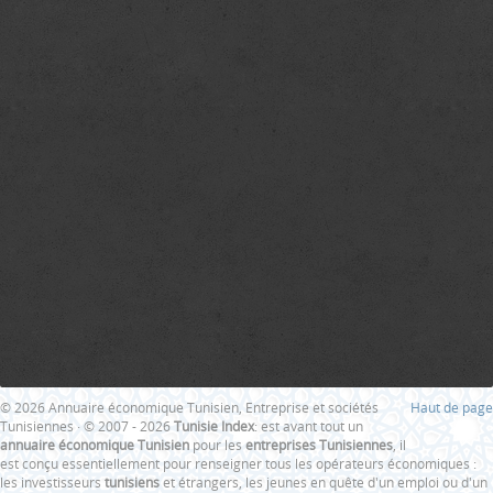
© 2026 Annuaire économique Tunisien, Entreprise et sociétés
Haut de page
Tunisiennes · © 2007 - 2026
Tunisie Index
: est avant tout un
annuaire économique Tunisien
pour les
entreprises Tunisiennes
, il
est conçu essentiellement pour renseigner tous les opérateurs économiques :
les investisseurs
tunisiens
et étrangers, les jeunes en quête d'un emploi ou d'un