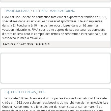
FIMA (FOUCHANA) : THE FINEST MANUFACTURING
FIMA est une Société de confection totalement exportatrice fondée en 1991,
spécialisée dans les articles jeans wear et sportswear. Elle est implantée
dans la Z.I Fouchana à 10 min de l'aéroport, logée dans un bâtiment à
vocation industrielle. FIMA sous-traite auprès de ses partenaires donneurs
d'ordre Italiens pour le compte des firmes de renommée internationale, elle
s'est accoutumée à travaille...
Lectures :
10942
Note :
CRJ : CONFECTION RAS JEBEL
La Société C.R.J est licenciée du Groupe Lee Cooper International. Elle a été
créée en 1982 pour subvenir aux besoins du marché tunisien en produits Lee
Cooper. Actuellement, elle est leader dans son secteur sur ce marché et
prend de plus en plus la vocation d'exportateur pour les produits en jeans,