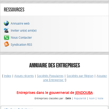
Ressources
Annuaire web
Inviter un(e) ami(e)
Nous Contacter
Syndication RSS
ANNUAIRE DES ENTREPRISES
[
Index
|
Ajouts récents
|
Sociétés Populaires
|
Sociétés par Région
|
Ajoutez
une Entreprise !
]
Entreprises dans le gouvernerat de
JENDOUBA
Entreprises classées par :
Date
|
Popularité
|
Nom
|
Note