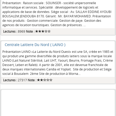
Présentation : Raison sociale : SOUINSER - société unipersonnelle
informatique et services. Spécialité : développement de logiciels et
applications de base de données. Siège social : Av. SALLAH EDDINE AYOUBI
BOUSALEM JENDOUBA 8170. Gérant : Mr. BAYAR MOHAMED. Présentation
de nos produits : Gestion commerciale. Gestion de paye. Gestion des
agences de location touristiques. Gestion de présences. ...
Lectures :
8969
Note :
Centrale Laitiere Du Nord ( LAINO )
Présentation LAINO «La Laiterie du Nord Ouest» est une SA, créée en 1985 et
qui produit une gamme diversifiée de produits laitiers sous la marque locale
LAINO (Lait Naturel Stérilisé, Lait UHT, Yaourt, Beurre, Fromage Frais, Crème
Dessert, Leben et Raîeb). A partir de 2001, elle est devenue franchisée de
deux marques internationales Candia et Yoplait. Site de production et Siège
social à Bousalem 2ème Site de production à Morna...
Lectures :
27317
Note :