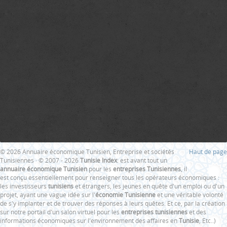
© 2026 Annuaire économique Tunisien, Entreprise et sociétés
Haut de page
Tunisiennes · © 2007 - 2026
Tunisie Index
: est avant tout un
annuaire économique Tunisien
pour les
entreprises Tunisiennes
, il
est conçu essentiellement pour renseigner tous les opérateurs économiques :
les investisseurs
tunisiens
et étrangers, les jeunes en quête d'un emploi ou d'un
projet, ayant une vague idée sur l'
économie Tunisienne
et une véritable volonté
de s'y implanter et de trouver des réponses à leurs quêtes. Et ce, par la création
sur notre portail d'un salon virtuel pour les
entreprises tunisiennes
et des
informations économiques sur l'environnement des affaires en
Tunisie
, Etc..)