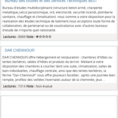
Bureau des Etudes et des Services Techniques BEST
Bureau d'etudes multidisciplinaire (structure beton armé, charpente
metallique,calcul parasismique, vrd, electrecité, securité incendi, plomberie
sanitaire, chauffage et climatisation). nous somme a votre disposition pour la
realisation des études technique de batiment.nous acceptons toute forme de
collaboration, de partenariat ou de soustraitance avec d'autres bureaux
d'etude de n'inporte quel nationalité.
Lectures :
8989
Note :
DAR CHENNOUFI
DAR CHENNOUFI offre hébergement et restauration : chambres d'hôtes ou
tentes berbères, tables d'hôtes et produits du terroir. Mettant à votre
disposition des chambres à coucher dont une suite, climatisation, salles de
bain individuelles, chauffage centrale, ainsi que des tentes berbères, la
ferme "Dar-Chennoufi" vous offre plusieurs facettes : après une journée bien
remplie, profitez des veillées hivernales autour de la cheminée, jeux ...
Lectures :
7314
Note :
Non évalué