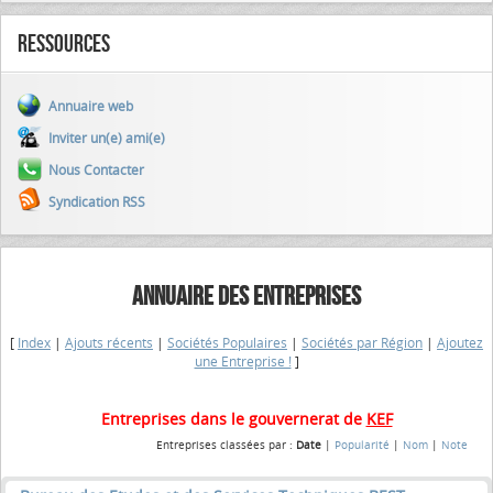
Ressources
Annuaire web
Inviter un(e) ami(e)
Nous Contacter
Syndication RSS
ANNUAIRE DES ENTREPRISES
[
Index
|
Ajouts récents
|
Sociétés Populaires
|
Sociétés par Région
|
Ajoutez
une Entreprise !
]
Entreprises dans le gouvernerat de
KEF
Entreprises classées par :
Date
|
Popularité
|
Nom
|
Note