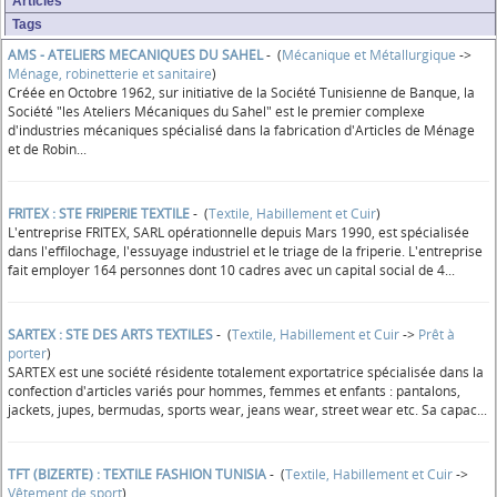
Articles
Tags
AMS - ATELIERS MECANIQUES DU SAHEL
- (
Mécanique et Métallurgique
->
Ménage, robinetterie et sanitaire
)
Créée en Octobre 1962, sur initiative de la Société Tunisienne de Banque, la
Société "les Ateliers Mécaniques du Sahel" est le premier complexe
d'industries mécaniques spécialisé dans la fabrication d'Articles de Ménage
et de Robin...
FRITEX : STE FRIPERIE TEXTILE
- (
Textile, Habillement et Cuir
)
L'entreprise FRITEX, SARL opérationnelle depuis Mars 1990, est spécialisée
dans l'effilochage, l'essuyage industriel et le triage de la friperie. L'entreprise
fait employer 164 personnes dont 10 cadres avec un capital social de 4...
SARTEX : STE DES ARTS TEXTILES
- (
Textile, Habillement et Cuir
->
Prêt à
porter
)
SARTEX est une société résidente totalement exportatrice spécialisée dans la
confection d'articles variés pour hommes, femmes et enfants : pantalons,
jackets, jupes, bermudas, sports wear, jeans wear, street wear etc. Sa capac...
TFT (BIZERTE) : TEXTILE FASHION TUNISIA
- (
Textile, Habillement et Cuir
->
Vêtement de sport
)