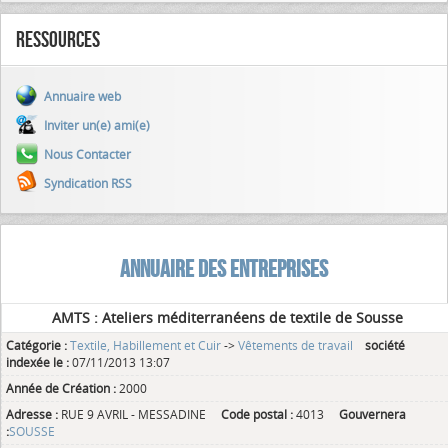
Ressources
Annuaire web
Inviter un(e) ami(e)
Nous Contacter
Syndication RSS
ANNUAIRE DES ENTREPRISES
AMTS : Ateliers méditerranéens de textile de Sousse
Catégorie :
Textile, Habillement et Cuir
->
Vêtements de travail
société
indexée le :
07/11/2013 13:07
Année de Création :
2000
Adresse :
RUE 9 AVRIL - MESSADINE
Code postal :
4013
Gouvernera
:
SOUSSE