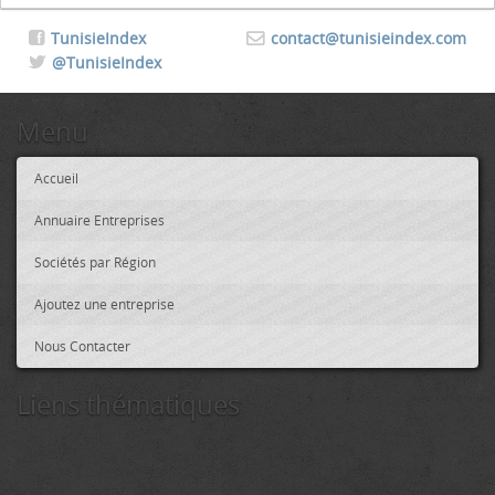
TunisieIndex
contact@tunisieindex.com
@TunisieIndex
Menu
Accueil
Annuaire Entreprises
Sociétés par Région
Ajoutez une entreprise
Nous Contacter
Liens thématiques