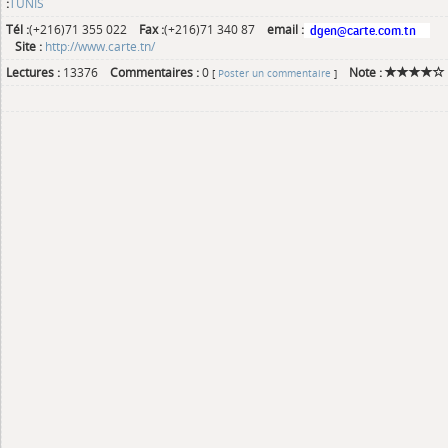
:
TUNIS
Tél :
(+216)71 355 022
Fax :
(+216)71 340 87
email :
Site :
http://www.carte.tn/
Lectures :
13376
Commentaires :
0
Note :
[
Poster un commentaire
]