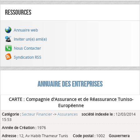
Ressources
Annuaire web
Inviter un(e) ami(e)
Nous Contacter
Syndication RSS
ANNUAIRE DES ENTREPRISES
CARTE : Compagnie d'Assurance et de Réassurance Tuniso-
Européenne
Catégorie :
Secteur Financier
->
Assurances
société indexée le :
12/03/2014
15:53
Année de Création :
1976
Adresse :
12, Av Habib Thameur Tunis
Code postal :
1002
Gouvernera