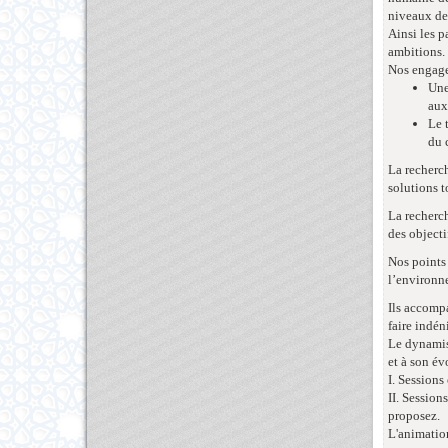
niveaux de 
Ainsi les p
ambitions
Nos engagem
Une
aux
Le 
du 
La recherch
solutions t
La recherch
des objecti
Nos points 
l’environne
Ils accomp
faire indén
Le dynamism
et à son é
I. Sessions
II. Session
proposez.
L'animation