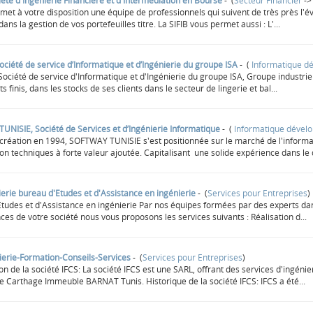
siété d'Ingénierie Financière et d'Intermédiation en Bourse
- (
Secteur Financier
-
 met à votre disposition une équipe de professionnels qui suivent de très près l'é
dans la gestion de vos portefeuilles titre. La SIFIB vous permet aussi : L'...
ociété de service d’Informatique et d’Ingénierie du groupe ISA
- (
Informatique d
iété de service d'Informatique et d'Ingénierie du groupe ISA, Groupe industriel te
s finis, dans les stocks de ses clients dans le secteur de lingerie et bal...
NISIE, Société de Services et d’Ingénierie Informatique
- (
Informatique dével
création en 1994, SOFTWAY TUNISIE s'est positionnée sur le marché de l'informa
on techniques à forte valeur ajoutée. Capitalisant une solide expérience dans le
erie bureau d'Etudes et d'Assistance en ingénierie
- (
Services pour Entreprises
)
tudes et d'Assistance en ingénierie Par nos équipes formées par des experts dans 
es de votre société nous vous proposons les services suivants : Réalisation d...
ierie-Formation-Conseils-Services
- (
Services pour Entreprises
)
on de la société IFCS: La société IFCS est une SARL, offrant des services d'ingénier
e Carthage Immeuble BARNAT Tunis. Historique de la société IFCS: IFCS a été...