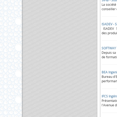
SIFIB - So
La société
conseiller 
ISADEV - S
ISADEV Soc
des produit
SOFTWAY TU
Depuis sa 
de formati
BEA Ingeni
Bureau d'E
performanc
IFCS Ingén
Présentati
l'Avenue d