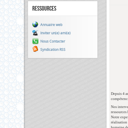
Ressources
Annuaire web
Inviter un(e) ami(e)
Nous Contacter
Syndication RSS
Depuis 4 a
compétence
Nos interv
ressources 
Notre exper
réalisation
humaine de