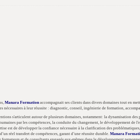
ns,
Manara Formation
accompagnait ses clients dans divers domaines tout en metta
s nécessaires à leur réussite : diagnostic, conseil, ingénierie de formation, acco
entions s'articulent autour de plusieurs domaines, notamment: la dynamisation des
humaines par les compétences, la conduite du changement, le développement de l'eff
tise est de développer la confiance nécessaire à la clarification des problématiques, 
 d’un réel transfert de compétences, garant d’une réussite durable.
Manara Format
 formateurs et de consultants engagés eux-mêmes dans le développement personnel et