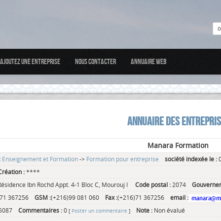
Ajoutez une entreprise
Nous Contacter
Annuaire web
ANNUAIRE DES ENTREPRI
Manara Formation
:
Enseignement et Formation
->
Formation pour entreprise
société indexée le :
0
réation :
****
Résidence Ibn Rochd Appt. 4-1 Bloc C, Mourouj I
Code postal :
2074
Gouverner
)71 367256
GSM :
(+216)99 081 060
Fax :
(+216)71 367256
email :
5087
Commentaires :
0
Note :
Non évalué
[
Poster un commentaire
]