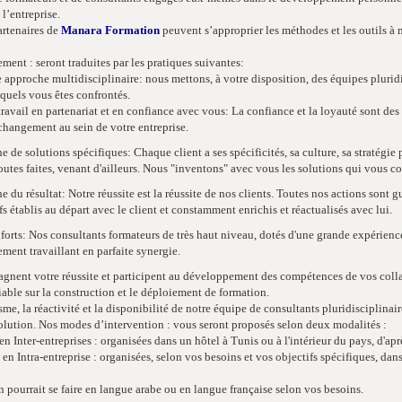
l’entreprise.
artenaires de
Manara Formation
peuvent s’approprier les méthodes et les outils à m
.
ent : seront traduites par les pratiques suivantes:
 approche multidisciplinaire: nous mettons, à votre disposition, des équipes pluridis
quels vous êtes confrontés.
travail en partenariat et en confiance avec vous: La confiance et la loyauté sont de
changement au sein de votre entreprise.
e de solutions spécifiques: Chaque client a ses spécificités, sa culture, sa stratégie
outes faites, venant d'ailleurs. Nous "inventons" avec vous les solutions qui vous 
e du résultat: Notre réussite est la réussite de nos clients. Toutes nos actions sont g
fs établis au départ avec le client et constamment enrichis et réactualisés avec lui.
forts: Nos consultants formateurs de très haut niveau, dotés d'une grande expérience 
ment travaillant en parfaite synergie.
agnent votre réussite et participent au développement des compétences de vos colla
iable sur la construction et le déploiement de formation.
e, la réactivité et la disponibilité de notre équipe de consultants pluridisciplina
volution. Nos modes d’intervention : vous seront proposés selon deux modalités :
 en Inter-entreprises : organisées dans un hôtel à Tunis ou à l'intérieur du pays, d'a
s en Intra-entreprise : organisées, selon vos besoins et vos objectifs spécifiques, da
 pourrait se faire en langue arabe ou en langue française selon vos besoins.