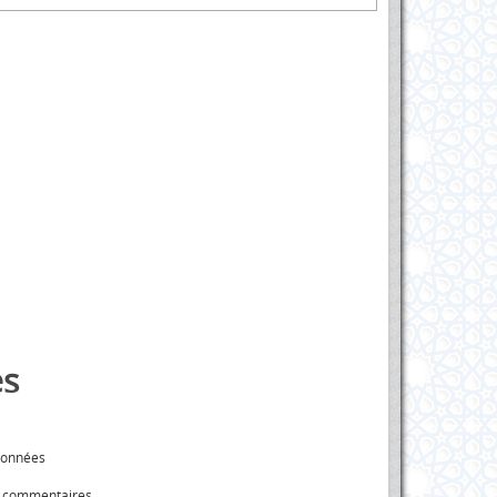
s
données
s commentaires