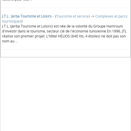
J.T.L : Jerba Tourisme et Loisirs
- (
Tourisme et services
->
Complexes et parcs
touristiques
)
J.T.L. (Jerba Tourisme et Loisirs) est née de la volonté du Groupe Hamrouni
d'investir dans le tourisme, secteur clé de l'économie tunisienne.En 1996, JTL
réalise son premier projet. L'hôtel HELIOS (640 lits, 4 étoiles) ne doit pas son
nom au ...