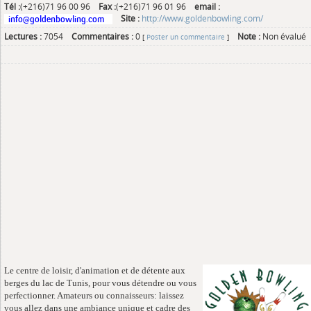
Tél :
(+216)71 96 00 96
Fax :
(+216)71 96 01 96
email :
Site :
http://www.goldenbowling.com/
Lectures :
7054
Commentaires :
0
Note :
Non évalué
[
Poster un commentaire
]
Le centre de loisir, d'animation et de détente aux
berges du lac de Tunis, pour vous détendre ou vous
perfectionner. Amateurs ou connaisseurs: laissez
vous allez dans une ambiance unique et cadre des