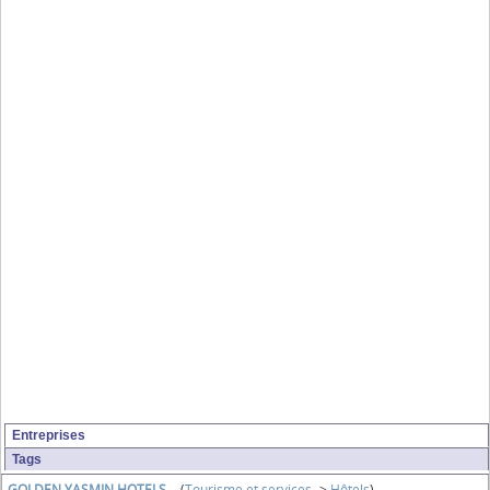
Entreprises
Tags
GOLDEN YASMIN HOTELS
- (
Tourisme et services
->
Hôtels
)