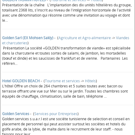
Présentation de la chaîne L'implantation des dix unités hôtelières du groupe,
totalisant 2368 lits, s'inscrit au niveau de l'intégration horizontale de l'activité
avec une dénomination qui résonne comme une invitation au voyage et dont
le...
Golden Sarl (EX Mohsen Sakly)
- (
Agriculture et Agro-alimentaire
->
Viandes
et charcuteries
)
Présentation La société «GOLDEN transformation de viande» est spécialisée
dans la charcuterie et toutes sortes de salami, de Jambon, les mortadelles
(bœuf et dinde) et les saucisses de frankfurt et de vienne. Partenaires Les
référen...
Hotel GOLDEN BEACH
- (
Tourisme et services
->
Hôtels
)
L'hôtel Offre un choix de 264 chambres et 5 suites toutes avec bacon ou
terrasse offrant une vue sur Mer ou sur le jardin. Toutes les chambres sont
équipés de chauffage, climatisation, salle de bain, téléphone ...
Golden Services
- (
Services pour Entreprises
)
Golden services s.u.a.r.l est une sociéte tunisienne de selection et conseil en
placement de personnel qui peut assister surtout les sociétes et hotels du
golfe arabe, de la lybie, de malte.dans le recrutment de leur staff. - nous
faisons pour leur...