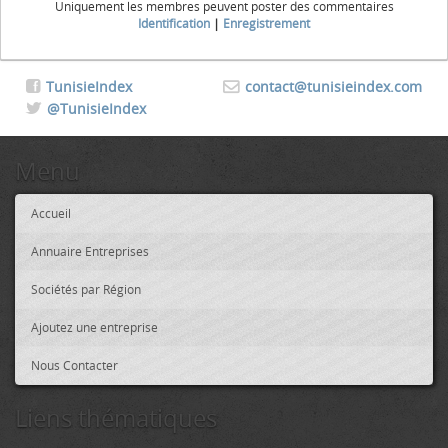
Uniquement les membres peuvent poster des commentaires
Identification
|
Enregistrement
TunisieIndex
contact@tunisieindex.com
@TunisieIndex
Menu
Accueil
Annuaire Entreprises
Sociétés par Région
Ajoutez une entreprise
Nous Contacter
Liens thématiques