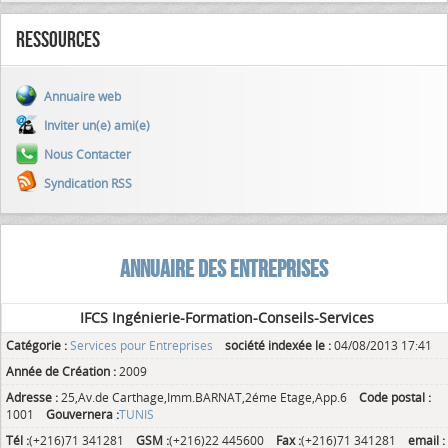
Ressources
Annuaire web
Inviter un(e) ami(e)
Nous Contacter
Syndication RSS
ANNUAIRE DES ENTREPRISES
IFCS Ingénierie-Formation-Conseils-Services
Catégorie :
Services pour Entreprises
société indexée le :
04/08/2013 17:41
Année de Création :
2009
Adresse :
25,Av.de Carthage,Imm.BARNAT,2éme Etage,App.6
Code postal :
1001
Gouvernera :
TUNIS
Tél :
(+216)71 341281
GSM :
(+216)22 445600
Fax :
(+216)71 341281
email :