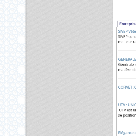
Entrepri
SIVEP Vêt
SIVEP cons
meilleur r
GENERALE
Générale m
matière de
COFIVET :
UTV : UN
UTV est un
se positio
Elégance d