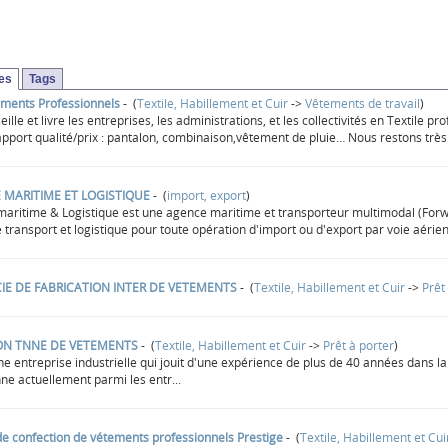
ses
Tags
ements Professionnels
- (
Textile, Habillement et Cuir
->
Vêtements de travail
)
eille et livre les entreprises, les administrations, et les collectivités en Textile
apport qualité/prix : pantalon, combinaison,vêtement de pluie… Nous restons très 
 MARITIME ET LOGISTIQUE
- (
import, export
)
aritime & Logistique est une agence maritime et transporteur multimodal (Forwar
 transport et logistique pour toute opération d'import ou d'export par voie aérien
CIE DE FABRICATION INTER DE VETEMENTS
- (
Textile, Habillement et Cuir
->
Prêt
ION TNNE DE VETEMENTS
- (
Textile, Habillement et Cuir
->
Prêt à porter
)
e entreprise industrielle qui jouit d'une expérience de plus de 40 années dans l
nne actuellement parmi les entr...
e confection de vétements professionnels Prestige
- (
Textile, Habillement et Cui