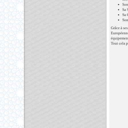
Son
Sa 
Sa 
Son
Grâce à se
Européenne.
équipement
Tout cela p