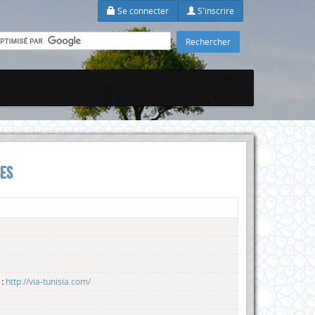
Se connecter
S'inscrire
SES
 :
http://via-tunisia.com/