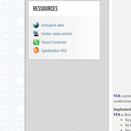
Ressources
Annuaire web
Inviter un(e) ami(e)
Nous Contacter
Syndication RSS
VIA
a pour 
confectionn
Implantat
VIA
a choi
Sa 
Sa 
Ses