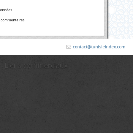
données
s commentaires
contact@tunisieindex.com
Liens commerciaux