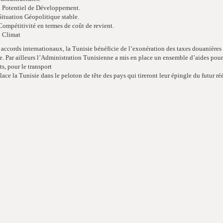
 Potentiel de Développement.
Situation Géopolitique stable.
Compétitivité en termes de coût de revient.
 Climat
s accords internationaux, la Tunisie bénéficie de l’exonération des taxes douanière
 Par ailleurs l’Administration Tunisienne a mis en place un ensemble d’aides pour 
s, pour le transport
lace la Tunisie dans le peloton de tête des pays qui tireront leur épingle du futur r