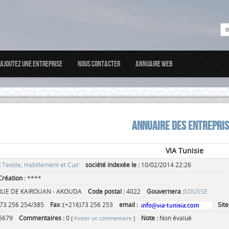
Ajoutez une entreprise
Nous Contacter
Annuaire web
ANNUAIRE DES ENTREPRI
VIA Tunisie
:
Textile, Habillement et Cuir
société indexée le :
10/02/2014 22:26
réation :
****
RUE DE KAIROUAN - AKOUDA
Code postal :
4022
Gouvernera :
SOUSSE
)73 256 254/385
Fax :
(+216)73 256 253
email :
Site
6679
Commentaires :
0
Note :
Non évalué
[
Poster un commentaire
]