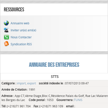
Ressources
Annuaire web
Inviter un(e) ami(e)
Nous Contacter
Syndication RSS
ANNUAIRE DES ENTREPRISES
STTS
Catégorie :
import, export
société indexée le :
07/07/2013 09:47
Année de Création :
1991
Adresse :
App C7,4éme Etage,Bloc C,Résidence Palais du Golf, Rue Lac Malaren
les Berges du Lac
Code postal :
1053
Gouvernera :
TUNIS
Tél :
(+216)71 961 704
Fax :
(+216)71 963 109
email :