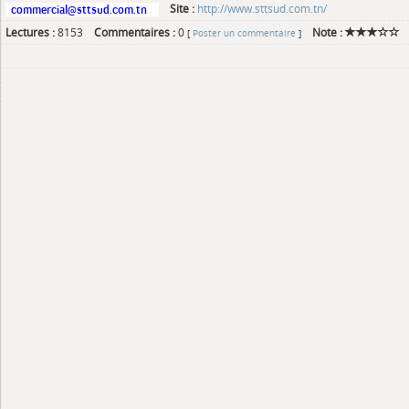
Site :
http://www.sttsud.com.tn/
Lectures :
8153
Commentaires :
0
Note :
[
Poster un commentaire
]