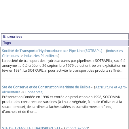
Entreprises
Tags
Société de Transport d'Hydrocarbure par Pipe-Line (SOTRAPIL)
- (
Industries
Chimiques
->
Industries Pétrolières
)
La société de transport des hydrocarbures par pipelines « SOTRAPIL», société
anonyme , a été créée le 26 septembre 1979 et est entrée en exploitation en
février 1984. La SOTRAPIL a pour activité le transport des produits raffiné...
Ste de Conserve et de Construction Maritime de Kelibia
- (
Agriculture et Agro-
alimentaire
->
Conserves
)
Présentation Fondée en 1996 et entrée en production en 1998, SOCOMAK
produit des conserves de sardines (à l'huile végétale, à l'huile d'olive et à la
sauce tomate), de sardines allaches salées et transformées en filets,
d'anchois et de thon...
STE DE TRANSIT ET TRANSPORT STT
- (
import, export
)