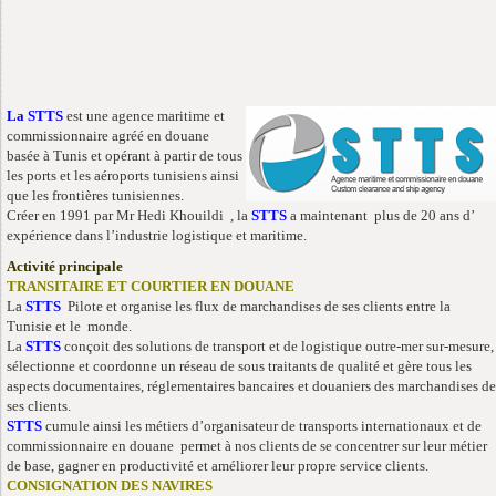
La STTS
est une agence maritime et
commissionnaire agréé en douane
basée à Tunis et opérant à partir de tous
les ports et les aéroports tunisiens ainsi
que les frontières tunisiennes.
Créer en 1991 par Mr Hedi Khouildi , la
STTS
a maintenant plus de 20 ans d’
expérience dans l’industrie logistique et maritime.
Activité principale
TRANSITAIRE ET COURTIER EN DOUANE
La
STTS
Pilote et organise les flux de marchandises de ses clients entre la
Tunisie et le monde.
La
STTS
conçoit des solutions de transport et de logistique outre-mer sur-mesure,
sélectionne et coordonne un réseau de sous traitants de qualité et gère tous les
aspects documentaires, réglementaires bancaires et douaniers des marchandises de
ses clients.
STTS
cumule ainsi les métiers d’organisateur de transports internationaux et de
commissionnaire en douane permet à nos clients de se concentrer sur leur métier
de base, gagner en productivité et améliorer leur propre service clients.
CONSIGNATION DES NAVIRES