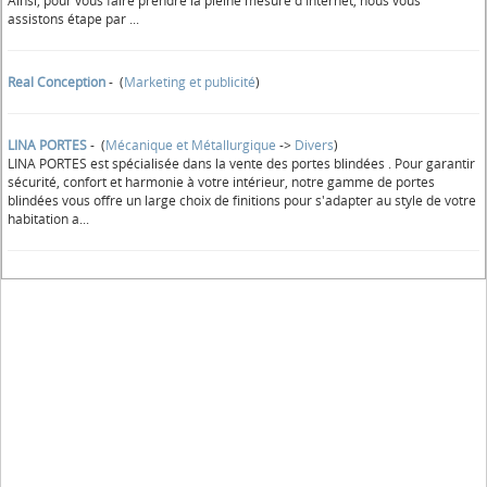
Ainsi, pour vous faire prendre la pleine mesure d'Internet, nous vous
assistons étape par ...
Real Conception
- (
Marketing et publicité
)
LINA PORTES
- (
Mécanique et Métallurgique
->
Divers
)
LINA PORTES est spécialisée dans la vente des portes blindées . Pour garantir
sécurité, confort et harmonie à votre intérieur, notre gamme de portes
blindées vous offre un large choix de finitions pour s'adapter au style de votre
habitation a...