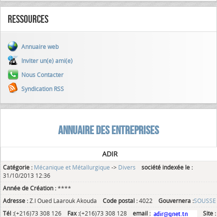
Ressources
Annuaire web
Inviter un(e) ami(e)
Nous Contacter
Syndication RSS
ANNUAIRE DES ENTREPRISES
ADIR
Catégorie :
Mécanique et Métallurgique
->
Divers
société indexée le :
31/10/2013 12:36
Année de Création :
****
Adresse :
Z.I Oued Laarouk Akouda
Code postal :
4022
Gouvernera :
SOUSSE
Tél :
(+216)73 308 126
Fax :
(+216)73 308 128
email :
Site :