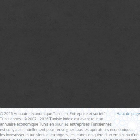
© 2026 Annuaire économique Tunisien, Entreprise et sociétés
Haut de page
Tunisiennes · © 2007 - 2026
Tunisie Index
: est avant tout un
annuaire économique Tunisien
pour les
entreprises Tunisiennes
, il
est conçu essentiellement pour renseigner tous les opérateurs économiques :
les investisseurs
tunisiens
et étrangers, les jeunes en quête d'un emploi ou d'un