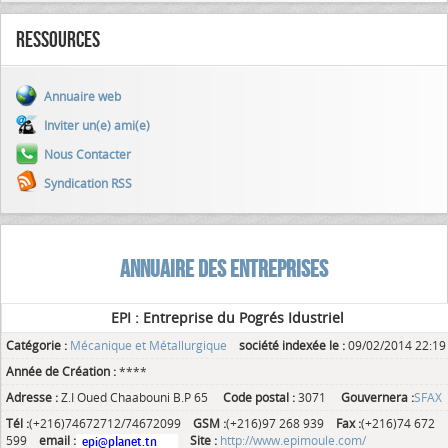
Ressources
Annuaire web
Inviter un(e) ami(e)
Nous Contacter
Syndication RSS
ANNUAIRE DES ENTREPRISES
EPI : Entreprise du Pogrés Idustriel
Catégorie :
Mécanique et Métallurgique
société indexée le :
09/02/2014 22:19
Année de Création :
****
Adresse :
Z.I Oued Chaabouni B.P 65
Code postal :
3071
Gouvernera :
SFAX
Tél :
(+216)74672712/74672099
GSM :
(+216)97 268 939
Fax :
(+216)74 672
599
email :
Site :
http://www.epimoule.com/