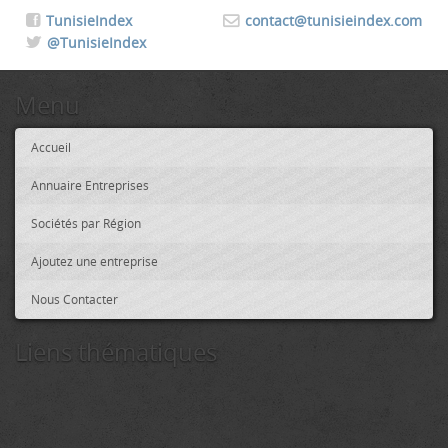
TunisieIndex
contact@tunisieindex.com
@TunisieIndex
Menu
Accueil
Annuaire Entreprises
Sociétés par Région
Ajoutez une entreprise
Nous Contacter
Liens thématiques