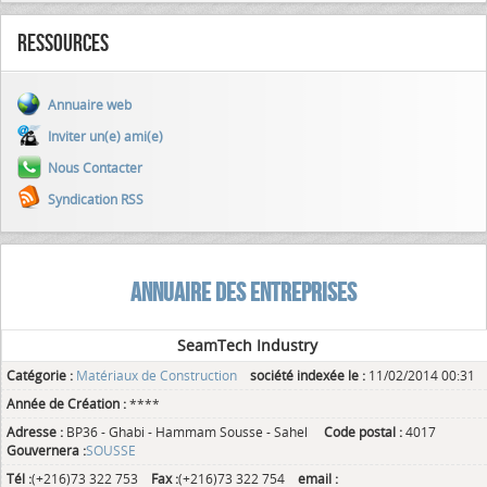
Ressources
Annuaire web
Inviter un(e) ami(e)
Nous Contacter
Syndication RSS
ANNUAIRE DES ENTREPRISES
SeamTech Industry
Catégorie :
Matériaux de Construction
société indexée le :
11/02/2014 00:31
Année de Création :
****
Adresse :
BP36 - Ghabi - Hammam Sousse - Sahel
Code postal :
4017
Gouvernera :
SOUSSE
Tél :
(+216)73 322 753
Fax :
(+216)73 322 754
email :