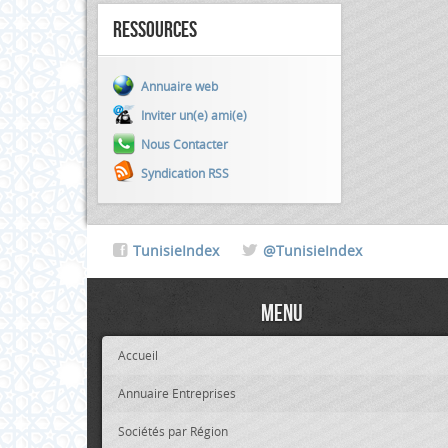
Ressources
Annuaire web
Inviter un(e) ami(e)
Nous Contacter
Syndication RSS
TunisieIndex
@TunisieIndex
Menu
Accueil
Annuaire Entreprises
Sociétés par Région