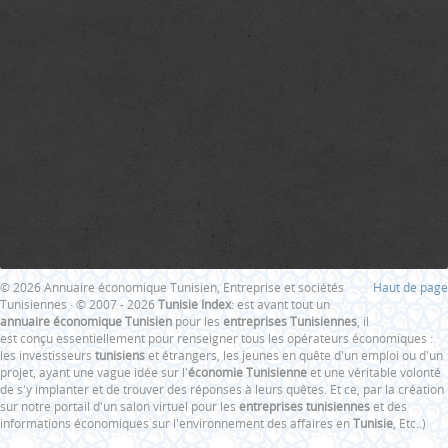
© 2026 Annuaire économique Tunisien, Entreprise et sociétés
Haut de page
Tunisiennes · © 2007 - 2026
Tunisie Index
: est avant tout un
annuaire économique Tunisien
pour les
entreprises Tunisiennes
, il
est conçu essentiellement pour renseigner tous les opérateurs économiques :
les investisseurs
tunisiens
et étrangers, les jeunes en quête d'un emploi ou d'un
projet, ayant une vague idée sur l'
économie Tunisienne
et une véritable volonté
de s'y implanter et de trouver des réponses à leurs quêtes. Et ce, par la création
sur notre portail d'un salon virtuel pour les
entreprises tunisiennes
et des
informations économiques sur l'environnement des affaires en
Tunisie
, Etc..)