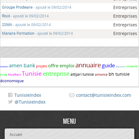
Entreprises
Groupe Prodware
- ajouté le 09/02/2014
Entreprises
Risol
- ajouté le 09/02/2014
Entreprises
2SMA
- ajouté le 09/02/2014
Entreprises
Manara Formation
- ajouté le 09/02/2014
annuaire
guide
amen bank
offre emploi
projets
Université
tunisien
économie
Tunisie
entreprise
bh tunisie
attijari tunisie
annonce
MultiRent
Privée
économique
TunisieIndex
contact@tunisieindex.com
@TunisieIndex
Menu
Accueil