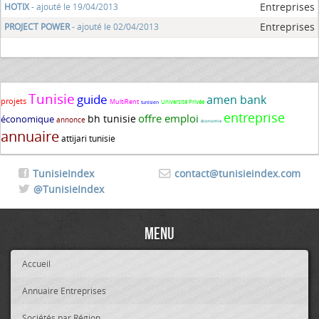
Entreprises
HOTIX
- ajouté le 19/04/2013
Entreprises
PROJECT POWER
- ajouté le 02/04/2013
Tunisie
guide
amen bank
projets
MultiRent
Université Privée
tunisien
entreprise
offre emploi
bh tunisie
économique
annonce
économie
annuaire
attijari tunisie
TunisieIndex
contact@tunisieindex.com
@TunisieIndex
Menu
Accueil
Annuaire Entreprises
Sociétés par Région