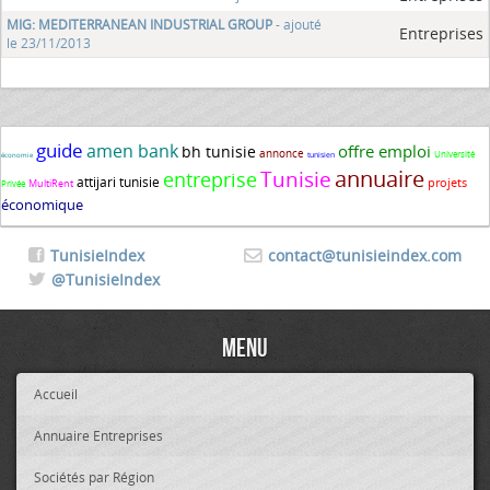
MIG: MEDITERRANEAN INDUSTRIAL GROUP
- ajouté
Entreprises
le 23/11/2013
guide
amen bank
offre emploi
bh tunisie
annonce
Université
tunisien
économie
annuaire
Tunisie
entreprise
attijari tunisie
projets
MultiRent
Privée
économique
TunisieIndex
contact@tunisieindex.com
@TunisieIndex
Menu
Accueil
Annuaire Entreprises
Sociétés par Région