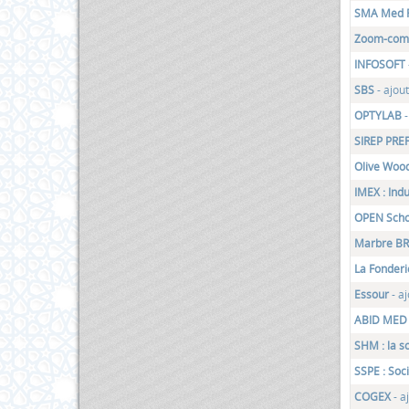
SMA Med 
Zoom-co
INFOSOFT
SBS
- ajou
OPTYLAB
SIREP PRE
Olive Woo
IMEX : Ind
OPEN Sch
Marbre BR
La Fonderi
Essour
- a
ABID MED 
SHM : la s
SSPE : Soc
COGEX
- a