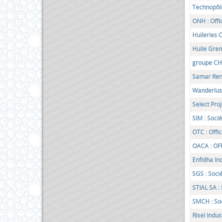
Technopôl
ONH : Offic
Huileries 
Huile Gre
groupe C
Samar Ren
Wanderlus
Select Pro
SIM : Soci
OTC : Offi
OACA : OF
Enfidha Ind
SGS : Soci
STIAL SA 
SMCH : Soc
Risel Indus