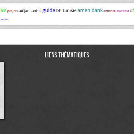
ise
guide
amen bank
o
bh tunisie
attijari tunisie
projets
annonce
MultiRent
e
tunisien
Liens thématiques