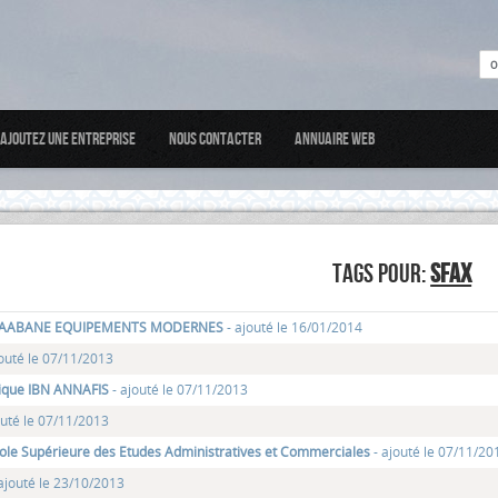
Ajoutez une entreprise
Nous Contacter
Annuaire web
TAGS POUR:
SFAX
CHAABANE EQUIPEMENTS MODERNES
- ajouté le 16/01/2014
jouté le 07/11/2013
nique IBN ANNAFIS
- ajouté le 07/11/2013
outé le 07/11/2013
ole Supérieure des Etudes Administratives et Commerciales
- ajouté le 07/11/20
 ajouté le 23/10/2013