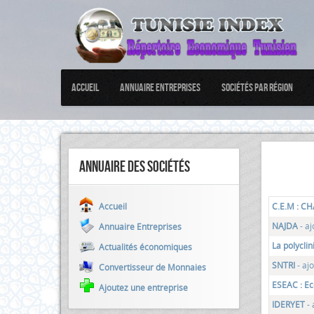
Accueil
Annuaire Entreprises
Sociétés par Région
Annuaire des sociétés
Accueil
C.E.M : 
NAJDA
- a
Annuaire Entreprises
La polycli
Actualités économiques
SNTRI
- aj
Convertisseur de Monnaies
ESEAC : Ec
Ajoutez une entreprise
IDERYET
-