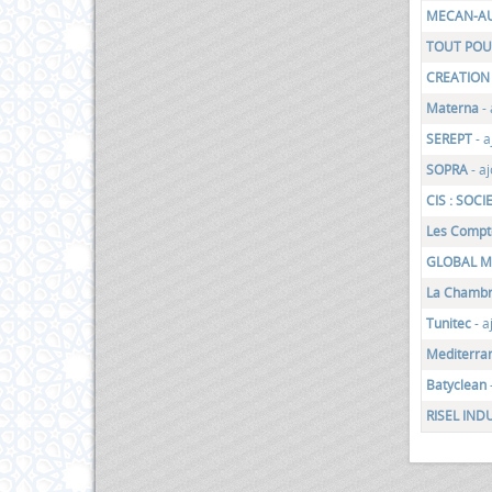
MECAN-A
TOUT POU
CREATION
Materna
- 
SEREPT
- a
SOPRA
- a
CIS : SOC
Les Compto
GLOBAL 
La Chambr
Tunitec
- 
Mediterra
Batyclean
RISEL IND