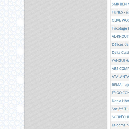
SMR BEN 
TUNES
- a
OLIVE WOO
Tricotage
AL-KHOUT
Délices de
Delta Cuis
YANGUI H
ABS COM
ATALANT
BEMAI
- a
FRIGO CO
Donia Hôt
Société Tu
SOFIPÊCH
Le domain