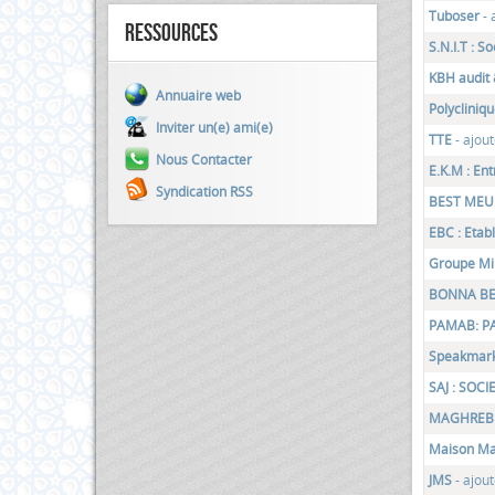
Tuboser
- 
Ressources
S.N.I.T : 
KBH audit 
Annuaire web
Polyclini
Inviter un(e) ami(e)
TTE
- ajou
Nous Contacter
E.K.M : En
Syndication RSS
BEST ME
EBC : Eta
Groupe Mi
BONNA B
PAMAB: P
Speakmar
SAJ : SOC
MAGHREB 
Maison M
JMS
- ajou