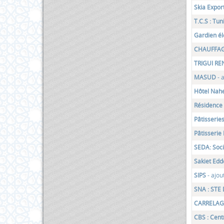
Skia Expor
T.C.S : Tu
Gardien él
CHAUFFAG
TRIGUI RE
MASUD
- 
Hôtel Nah
Résidence
Pâtisserie
Pâtisserie
SEDA: Soc
Sakiet Edd
SIPS
- ajou
SNA : STE
CARRELA
CBS : Cent