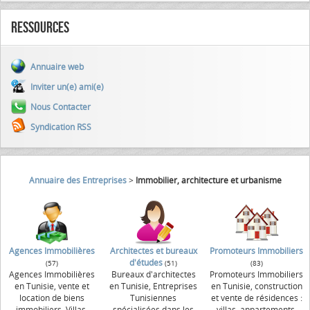
Ressources
Annuaire web
Inviter un(e) ami(e)
Nous Contacter
Syndication RSS
Annuaire des Entreprises
>
Immobilier, architecture et urbanisme
Agences Immobilières
Architectes et bureaux
Promoteurs Immobiliers
d'études
(57)
(51)
(83)
Agences Immobilières
Bureaux d'architectes
Promoteurs Immobiliers
en Tunisie, vente et
en Tunisie, Entreprises
en Tunisie, construction
location de biens
Tunisiennes
et vente de résidences :
immobiliers, Villas,
spécialisées dans les
villas, appartements,