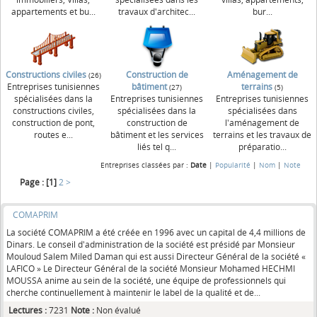
appartements et bu...
travaux d'architec...
bur...
Constructions civiles
Construction de
Aménagement de
(26)
Entreprises tunisiennes
bâtiment
terrains
(27)
(5)
spécialisées dans la
Entreprises tunisiennes
Entreprises tunisiennes
constructions civiles,
spécialisées dans la
spécialisées dans
construction de pont,
construction de
l'aménagement de
routes e...
bâtiment et les services
terrains et les travaux de
liés tel q...
préparatio...
Entreprises classées par :
Date
|
Popularité
|
Nom
|
Note
Page :
[1]
2
>
COMAPRIM
La société COMAPRIM a été créée en 1996 avec un capital de 4,4 millions de
Dinars. Le conseil d'administration de la société est présidé par Monsieur
Mouloud Salem Miled Daman qui est aussi Directeur Général de la société «
LAFICO » Le Directeur Général de la société Monsieur Mohamed HECHMI
MOUSSA anime au sein de la société, une équipe de professionnels qui
cherche continuellement à maintenir le label de la qualité et de...
Lectures :
7231
Note :
Non évalué