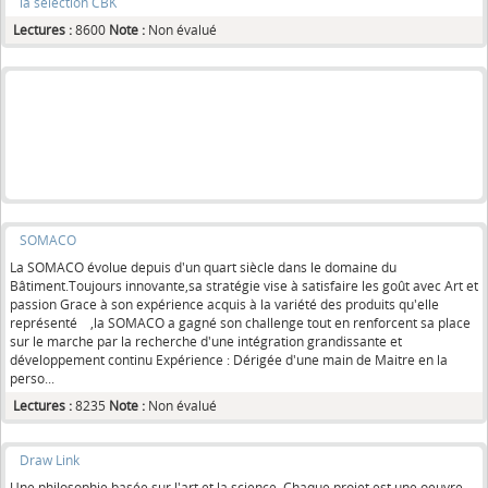
la sélection CBK
Lectures :
8600
Note :
Non évalué
SOMACO
La SOMACO évolue depuis d'un quart siècle dans le domaine du
Bâtiment.Toujours innovante,sa stratégie vise à satisfaire les goût avec Art et
passion Grace à son expérience acquis à la variété des produits qu'elle
représenté ,la SOMACO a gagné son challenge tout en renforcent sa place
sur le marche par la recherche d'une intégration grandissante et
développement continu Expérience : Dérigée d'une main de Maitre en la
perso...
Lectures :
8235
Note :
Non évalué
Draw Link
Une philosophie basée sur l'art et la science. Chaque projet est une oeuvre