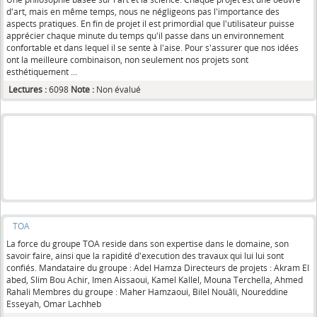
d'art, mais en même temps, nous ne négligeons pas l'importance des
aspects pratiques. En fin de projet il est primordial que l'utilisateur puisse
apprécier chaque minute du temps qu'il passe dans un environnement
confortable et dans lequel il se sente à l'aise. Pour s'assurer que nos idées
ont la meilleure combinaison, non seulement nos projets sont
esthétiquement ...
Lectures :
6098
Note :
Non évalué
TOA
La force du groupe TOA reside dans son expertise dans le domaine, son
savoir faire, ainsi que la rapidité d'execution des travaux qui lui lui sont
confiés. Mandataire du groupe : Adel Hamza Directeurs de projets : Akram El
abed, Slim Bou Achir, Imen Aissaoui, Kamel Kallel, Mouna Terchella, Ahmed
Rahali Membres du groupe : Maher Hamzaoui, Bilel Nouâli, Noureddine
Esseyah, Omar Lachheb