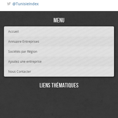
@TunisieIndex
Menu
Accueil
Annuaire Entreprises
Sociétés par Région
Ajoutez une entreprise
Nous Contacter
Liens thématiques