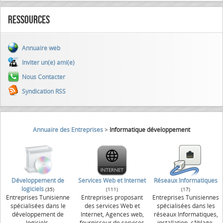
Ressources
Annuaire web
Inviter un(e) ami(e)
Nous Contacter
Syndication RSS
Annuaire des Entreprises
>
Informatique développement
Développement de
Services Web et Internet
Réseaux Informatiques
logiciels
(35)
(111)
(17)
Entreprises Tunisienne
Entreprises proposant
Entreprises Tunisiennes
spécialisées dans le
des services Web et
spécialisées dans les
développement de
Internet, Agences web,
réseaux Informatiques,
logiciels.
fournisseur de services
installation, câblage,