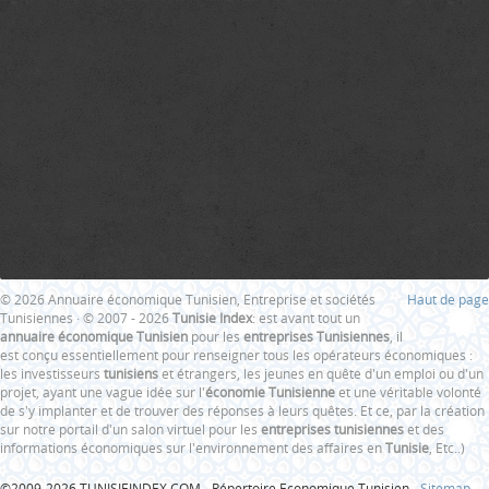
© 2026 Annuaire économique Tunisien, Entreprise et sociétés
Haut de page
Tunisiennes · © 2007 - 2026
Tunisie Index
: est avant tout un
annuaire économique Tunisien
pour les
entreprises Tunisiennes
, il
est conçu essentiellement pour renseigner tous les opérateurs économiques :
les investisseurs
tunisiens
et étrangers, les jeunes en quête d'un emploi ou d'un
projet, ayant une vague idée sur l'
économie Tunisienne
et une véritable volonté
de s'y implanter et de trouver des réponses à leurs quêtes. Et ce, par la création
sur notre portail d'un salon virtuel pour les
entreprises tunisiennes
et des
informations économiques sur l'environnement des affaires en
Tunisie
, Etc..)
©2009-2026 TUNISIEINDEX.COM - Répertoire Economique Tunisien -
Sitemap
-