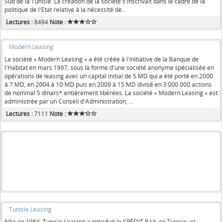
Sud de la Tunisie. La création de la société s'inscrivait dans le cadre de la
politique de l'Etat relative à la nécessité de...
Lectures :
8494
Note :
Modern Leasing
La société « Modern Leasing » a été créée à l'initiative de la Banque de
l'Habitat en mars 1997, sous la forme d'une société anonyme spécialisée en
opérations de leasing avec un capital initial de 5 MD qui a été porté en 2000
à 7 MD, en 2004 à 10 MD puis en 2009 à 15 MD divisé en 3 000 000 actions
de nominal 5 dinars* entièrement libérées. La société « Modern Leasing » est
administrée par un Conseil d'Administration, ...
Lectures :
7111
Note :
Tunisie Leasing
Née en 1984, Tunisie Leasing a introduit le CRÉDIT BAIL en Tunisie, et