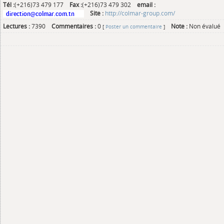
Tél :
(+216)73 479 177
Fax :
(+216)73 479 302
email :
Site :
http://colmar-group.com/
Lectures :
7390
Commentaires :
0
Note :
Non évalué
[
Poster un commentaire
]