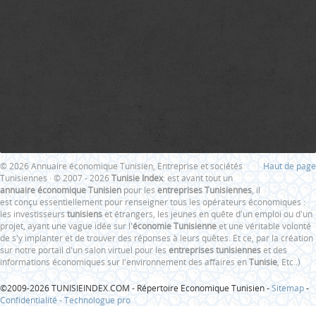
© 2026 Annuaire économique Tunisien, Entreprise et sociétés
Haut de page
Tunisiennes · © 2007 - 2026
Tunisie Index
: est avant tout un
annuaire économique Tunisien
pour les
entreprises Tunisiennes
, il
est conçu essentiellement pour renseigner tous les opérateurs économiques :
les investisseurs
tunisiens
et étrangers, les jeunes en quête d'un emploi ou d'un
projet, ayant une vague idée sur l'
économie Tunisienne
et une véritable volonté
de s'y implanter et de trouver des réponses à leurs quêtes. Et ce, par la création
sur notre portail d'un salon virtuel pour les
entreprises tunisiennes
et des
informations économiques sur l'environnement des affaires en
Tunisie
, Etc..)
©2009-2026 TUNISIEINDEX.COM - Répertoire Economique Tunisien -
Sitemap
-
Confidentialité -
Technologue pro