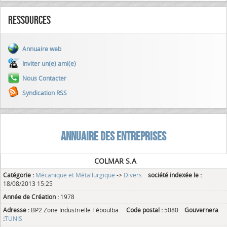
Ressources
Annuaire web
Inviter un(e) ami(e)
Nous Contacter
Syndication RSS
ANNUAIRE DES ENTREPRISES
COLMAR S.A
Catégorie :
Mécanique et Métallurgique
->
Divers
société indexée le :
18/08/2013 15:25
Année de Création :
1978
Adresse :
BP2 Zone Industrielle Téboulba
Code postal :
5080
Gouvernera
:
TUNIS