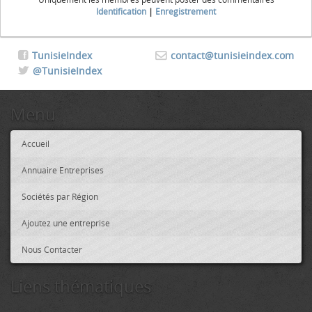
Identification
|
Enregistrement
TunisieIndex
contact@tunisieindex.com
@TunisieIndex
Menu
Accueil
Annuaire Entreprises
Sociétés par Région
Ajoutez une entreprise
Nous Contacter
Liens thématiques