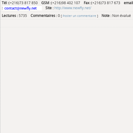
Tél :
(+216)73 817 850
GSM :
(+216)98 402 107
Fax :
(+216)73 817 673
email
:
Site :
http://www.newfly.net/
Lectures :
5735
Commentaires :
0
Note :
Non évalué
[
Poster un commentaire
]