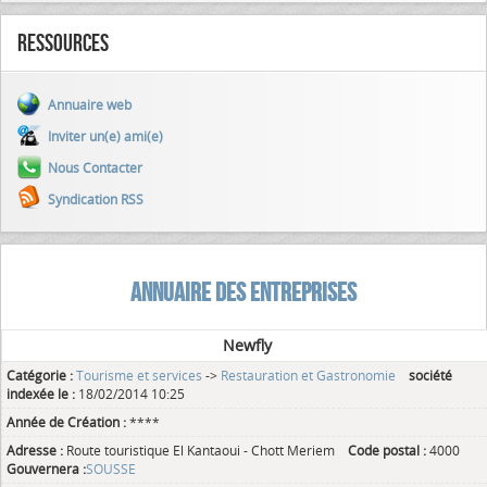
Ressources
Annuaire web
Inviter un(e) ami(e)
Nous Contacter
Syndication RSS
ANNUAIRE DES ENTREPRISES
Newfly
Catégorie :
Tourisme et services
->
Restauration et Gastronomie
société
indexée le :
18/02/2014 10:25
Année de Création :
****
Adresse :
Route touristique El Kantaoui - Chott Meriem
Code postal :
4000
Gouvernera :
SOUSSE