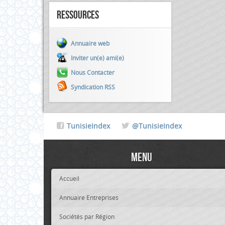
Ressources
Annuaire web
Inviter un(e) ami(e)
Nous Contacter
Syndication RSS
TunisieIndex
@TunisieIndex
Menu
Accueil
Annuaire Entreprises
Sociétés par Région