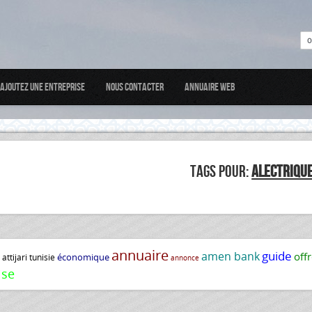
Ajoutez une entreprise
Nous Contacter
Annuaire web
TAGS POUR:
ALECTRIQU
annuaire
e
guide
amen bank
off
économique
attijari tunisie
annonce
ise