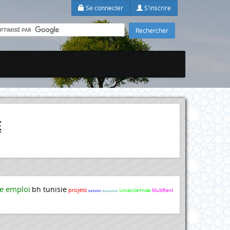
Se connecter
S'inscrire
E
re emploi
bh tunisie
projets
MultiRent
Université Privée
tunisien
économie