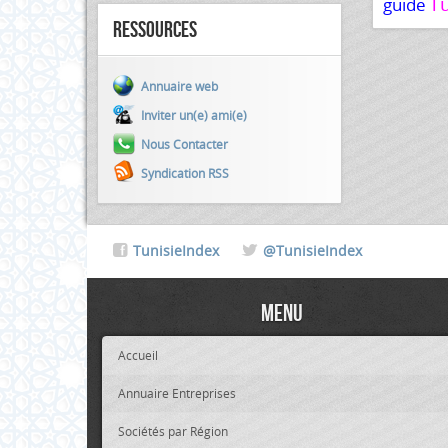
Tu
guide
Ressources
Annuaire web
Inviter un(e) ami(e)
Nous Contacter
Syndication RSS
TunisieIndex
@TunisieIndex
Menu
Accueil
Annuaire Entreprises
Sociétés par Région