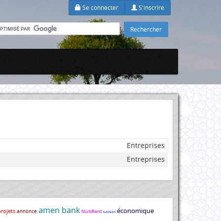
Se connecter
S'inscrire
Entreprises
Entreprises
amen bank
économique
projets
annonce
MultiRent
tunisien