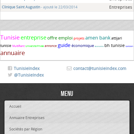
Entreprises
Clinique Saint Augustin
- ajouté le 22/03/2014
Tunisie
entreprise
amen bank
offre emploi
attijari
projets
guide
bh tunisie
économique
tunisie
annonce
MultiRent
Université Privée
tunisien
économie
annuaire
TunisieIndex
contact@tunisieindex.com
@TunisieIndex
Menu
Accueil
Annuaire Entreprises
Sociétés par Région