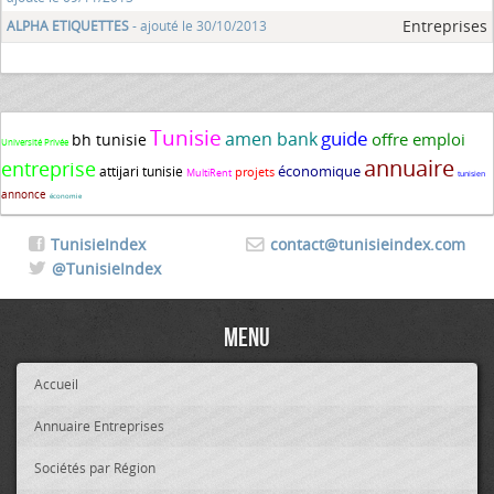
Entreprises
ALPHA ETIQUETTES
- ajouté le 30/10/2013
Tunisie
guide
amen bank
offre emploi
bh tunisie
Université Privée
annuaire
entreprise
économique
attijari tunisie
projets
MultiRent
tunisien
annonce
économie
TunisieIndex
contact@tunisieindex.com
@TunisieIndex
Menu
Accueil
Annuaire Entreprises
Sociétés par Région