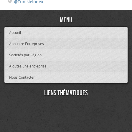
@TunisieIndex
Menu
Accueil
Annuaire Entreprises
Sociétés par Région
Ajoutez une entreprise
Nous Contacter
Liens thématiques