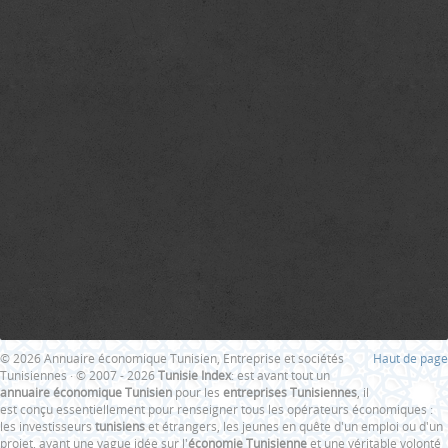
© 2026 Annuaire économique Tunisien, Entreprise et sociétés
Haut de page
Tunisiennes · © 2007 - 2026
Tunisie Index
: est avant tout un
annuaire économique Tunisien
pour les
entreprises Tunisiennes
, il
est conçu essentiellement pour renseigner tous les opérateurs économiques :
les investisseurs
tunisiens
et étrangers, les jeunes en quête d'un emploi ou d'un
projet, ayant une vague idée sur l'
économie Tunisienne
et une véritable volonté