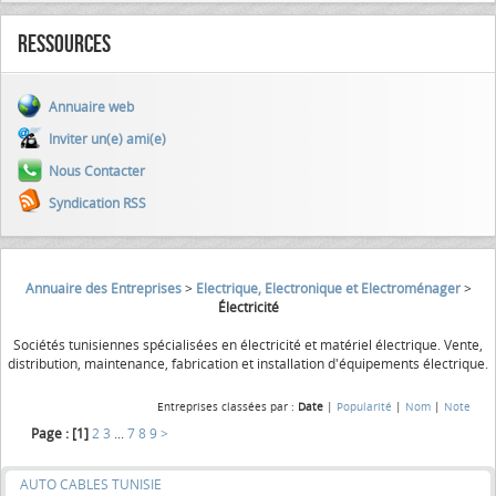
Ressources
Annuaire web
Inviter un(e) ami(e)
Nous Contacter
Syndication RSS
Annuaire des Entreprises
>
Electrique, Electronique et Electroménager
>
Électricité
Sociétés tunisiennes spécialisées en électricité et matériel électrique. Vente,
distribution, maintenance, fabrication et installation d'équipements électrique.
Entreprises classées par :
Date
|
Popularité
|
Nom
|
Note
Page :
[1]
2
3
...
7
8
9
>
AUTO CABLES TUNISIE