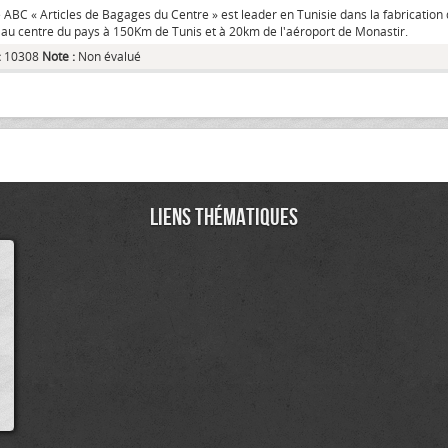
 ABC « Articles de Bagages du Centre » est leader en Tunisie dans la fabrication de
e au centre du pays à 150Km de Tunis et à 20km de l'aéroport de Monastir.
:
10308
Note :
Non évalué
Liens thématiques