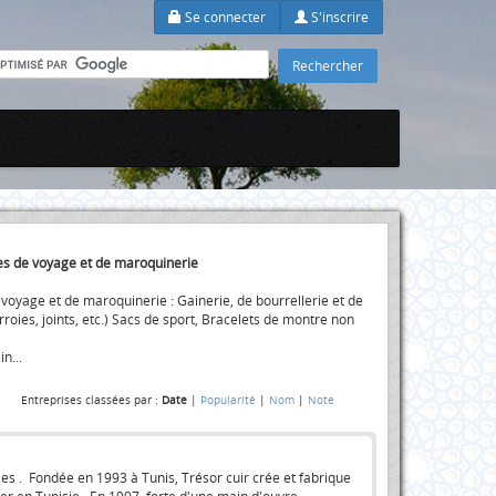
Se connecter
S'inscrire
les de voyage et de maroquinerie
e voyage et de maroquinerie : Gainerie, de bourrellerie et de
rroies, joints, etc.) Sacs de sport, Bracelets de montre non
n...
Entreprises classées par :
Date
|
Popularité
|
Nom
|
Note
les . Fondée en 1993 à Tunis, Trésor cuir crée et fabrique