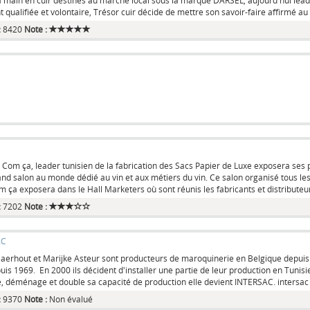
à main en cuir destinés au marché local sous la marque DARSEL, aujourd'hui lead
 qualifiée et volontaire, Trésor cuir décide de mettre son savoir-faire affirmé 
:
8420
Note :
 Com ça, leader tunisien de la fabrication des Sacs Papier de Luxe exposera ses 
and salon au monde dédié au vin et aux métiers du vin. Ce salon organisé tous le
m ça exposera dans le Hall Marketers où sont réunis les fabricants et distributeur
:
7202
Note :
AC
aerhout et Marijke Asteur sont producteurs de maroquinerie en Belgique depuis 1992
uis 1969. En 2000 ils décident d'installer une partie de leur production en Tuni
 déménage et double sa capacité de production elle devient INTERSAC. intersac es
:
9370
Note :
Non évalué