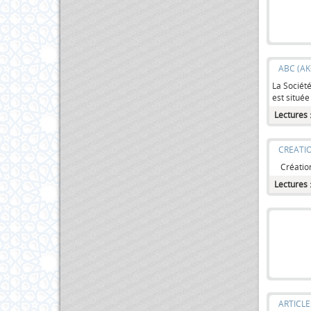
ABC (A
La Société
est situé
Lectures 
CREATIO
Création 
Lectures 
ARTICLE