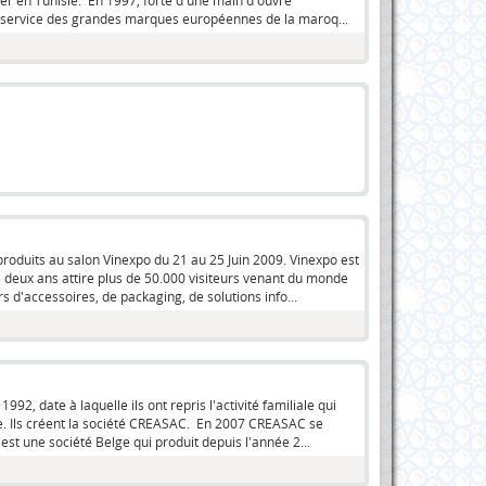
er en Tunisie. En 1997, forte d'une main d'ouvre
au service des grandes marques européennes de la maroq...
produits au salon Vinexpo du 21 au 25 Juin 2009. Vinexpo est
s deux ans attire plus de 50.000 visiteurs venant du monde
s d'accessoires, de packaging, de solutions info...
, date à laquelle ils ont repris l'activité familiale qui
sie. Ils créent la société CREASAC. En 2007 CREASAC se
t une société Belge qui produit depuis l'année 2...