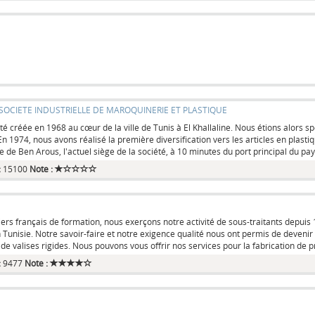
 SOCIETE INDUSTRIELLE DE MAROQUINERIE ET PLASTIQUE
é créée en 1968 au cœur de la ville de Tunis à El Khallaline. Nous étions alors s
n 1974, nous avons réalisé la première diversification vers les articles en pla
le de Ben Arous, l'actuel siège de la société, à 10 minutes du port principal du pays
:
15100
Note :
rs français de formation, nous exerçons notre activité de sous-traitants depuis
Tunisie. Notre savoir-faire et notre exigence qualité nous ont permis de devenir 
 de valises rigides. Nous pouvons vous offrir nos services pour la fabrication de pr
:
9477
Note :