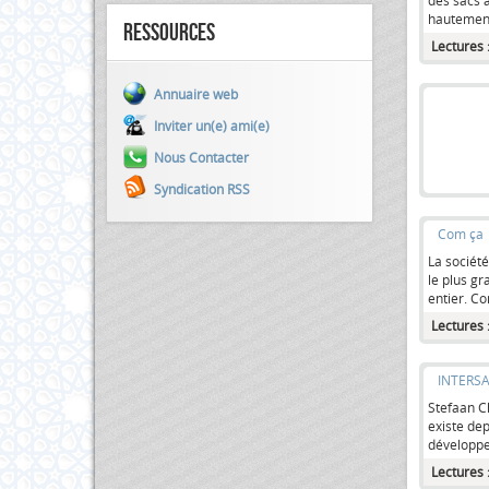
des sacs 
hautement
Ressources
Lectures 
Annuaire web
Inviter un(e) ami(e)
Nous Contacter
Syndication RSS
Com ça
La société
le plus gr
entier. Co
Lectures 
INTERS
Stefaan Cl
existe dep
développe,
Lectures 