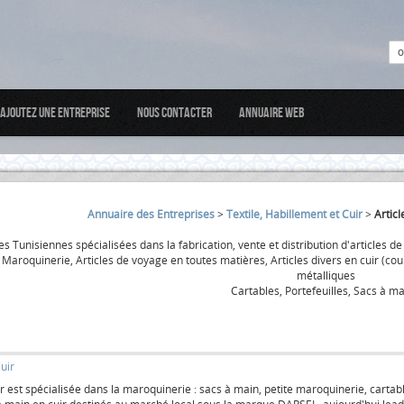
Ajoutez une entreprise
Nous Contacter
Annuaire web
Annuaire des Entreprises
>
Textile, Habillement et Cuir
>
Artic
es Tunisiennes spécialisées dans la fabrication, vente et distribution d'articles d
, Maroquinerie, Articles de voyage en toutes matières, Articles divers en cuir (cou
métalliques
Cartables, Portefeuilles, Sacs à mai
uir
r est spécialisée dans la maroquinerie : sacs à main, petite maroquinerie, cartab