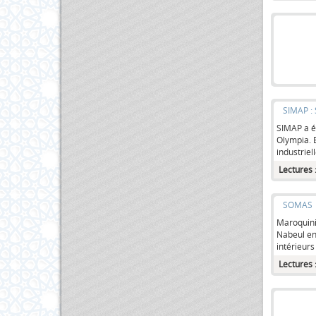
SIMAP :
SIMAP a ét
Olympia. E
industriel
Lectures 
SOMAS
Maroquinie
Nabeul en 
intérieurs
Lectures 