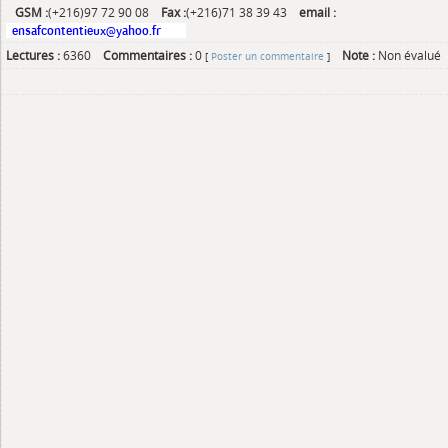
GSM :
(+216)97 72 90 08
Fax :
(+216)71 38 39 43
email :
Lectures :
6360
Commentaires :
0
Note :
Non évalué
[
Poster un commentaire
]