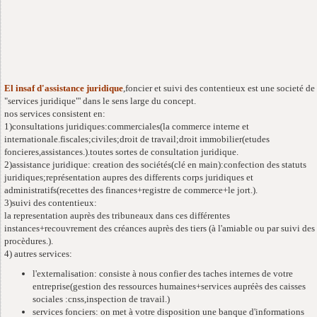
El insaf d'assistance juridique
,foncier et suivi des contentieux est une societé de
"services juridique"' dans le sens large du concept.
nos services consistent en:
1)consultations juridiques:commerciales(la commerce interne et
internationale.fiscales;civiles;droit de travail;droit immobilier(etudes
foncieres,assistances.).toutes sortes de consultation juridique.
2)assistance juridique: creation des sociétés(clé en main):confection des statuts
juridiques;représentation aupres des differents corps juridiques et
administratifs(recettes des finances+registre de commerce+le jort.).
3)suivi des contentieux:
la representation auprès des tribuneaux dans ces différentes
instances+recouvrement des créances auprès des tiers (à l'amiable ou par suivi des
procèdures.).
4) autres services:
l'externalisation: consiste à nous confier des taches internes de votre
entreprise(gestion des ressources humaines+services aupréès des caisses
sociales :cnss,inspection de travail.)
services fonciers: on met à votre disposition une banque d'informations