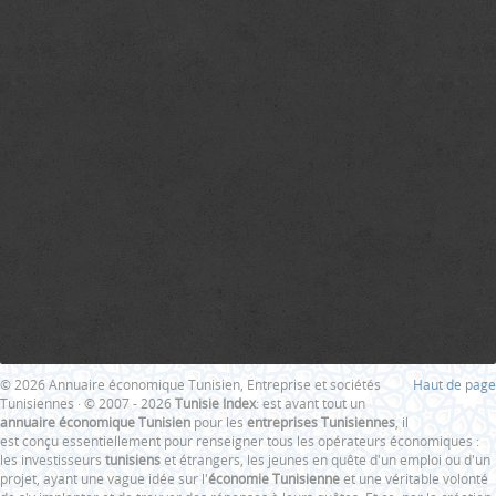
© 2026 Annuaire économique Tunisien, Entreprise et sociétés
Haut de page
Tunisiennes · © 2007 - 2026
Tunisie Index
: est avant tout un
annuaire économique Tunisien
pour les
entreprises Tunisiennes
, il
est conçu essentiellement pour renseigner tous les opérateurs économiques :
les investisseurs
tunisiens
et étrangers, les jeunes en quête d'un emploi ou d'un
projet, ayant une vague idée sur l'
économie Tunisienne
et une véritable volonté