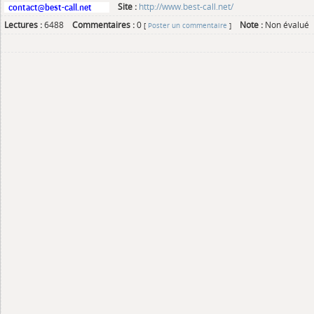
Site :
http://www.best-call.net/
Lectures :
6488
Commentaires :
0
Note :
Non évalué
[
Poster un commentaire
]