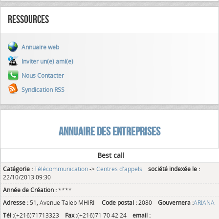
Ressources
Annuaire web
Inviter un(e) ami(e)
Nous Contacter
Syndication RSS
ANNUAIRE DES ENTREPRISES
Best call
Catégorie :
Télécommunication
->
Centres d'appels
société indexée le :
22/10/2013 09:30
Année de Création :
****
Adresse :
51, Avenue Taieb MHIRI
Code postal :
2080
Gouvernera :
ARIANA
Tél :
(+216)71713323
Fax :
(+216)71 70 42 24
email :