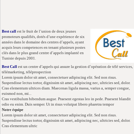
Best call
est le fruit de l’union de deux jeunes
promoteurs qualifiés, dotés d’une expérience de six
années dans le domaine des centres d’appels, ayant
acquis leurs competences en tenant plusieurs postes
clés dans le plus grand centre d’appels implanté en
Tunisie depuis 2001.
Best Call
est un centre d’appels qui assure la gestion d’opération de télé services,
télémarketing, téléprospection
Lorem ipsum dolor sit amet, consectetuer adipiscing elit. Sed non risus.
Suspendisse lectus tortor, dignissim sit amet, adipiscing nec, ultricies sed, dolor.
Cras elementum ultrices diam. Maecenas ligula massa, varius a, semper congue,
euismod non, mi...
Cras vestibulum bibendum augue. Praesent egestas leo in pede. Praesent blandit
odio eu enim. Duis semper. Ut in risus volutpat libero pharetra tempor
Notre équipe
Lorem ipsum dolor sit amet, consectetuer adipiscing elit. Sed non risus.
Suspendisse lectus tortor, dignissim sit amet, adipiscing nec, ultricies sed, dolor.
Cras elementum ultric