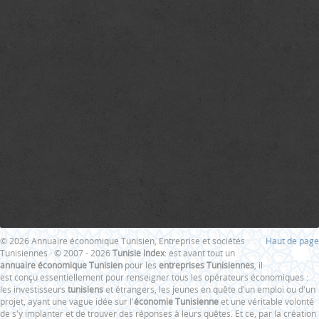
© 2026 Annuaire économique Tunisien, Entreprise et sociétés
Haut de page
Tunisiennes · © 2007 - 2026
Tunisie Index
: est avant tout un
annuaire économique Tunisien
pour les
entreprises Tunisiennes
, il
est conçu essentiellement pour renseigner tous les opérateurs économiques :
les investisseurs
tunisiens
et étrangers, les jeunes en quête d'un emploi ou d'un
projet, ayant une vague idée sur l'
économie Tunisienne
et une véritable volonté
de s'y implanter et de trouver des réponses à leurs quêtes. Et ce, par la création