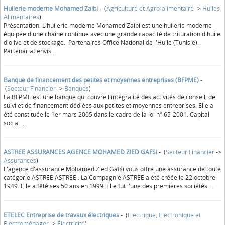
Huilerie moderne Mohamed Zaibi
- (
Agriculture et Agro-alimentaire
->
Huiles
Alimentaires
)
Présentation L'huilerie moderne Mohamed Zaibi est une huilerie moderne
équipée d'une chaîne continue avec une grande capacité de trituration d'huile
d'olive et de stockage. Partenaires Office National de l'Huile (Tunisie).
Partenariat envis...
Banque de financement des petites et moyennes entreprises (BFPME)
-
(
Secteur Financier
->
Banques
)
La BFPME est une banque qui couvre l'intégralité des activités de conseil, de
suivi et de financement dédiées aux petites et moyennes entreprises. Elle a
été constituée le 1er mars 2005 dans le cadre de la loi n° 65-2001. Capital
social ...
ASTREE ASSURANCES AGENCE MOHAMED ZIED GAFSI
- (
Secteur Financier
->
Assurances
)
L'agence d'assurance Mohamed Zied Gafsi vous offre une assurance de toute
catégorie ASTREE ASTREE : La Compagnie ASTREE a été créée le 22 octobre
1949. Elle a fêté ses 50 ans en 1999. Elle fut l'une des premières sociétés ...
ETELEC Entreprise de travaux électriques
- (
Electrique, Electronique et
Electroménager
->
Électricité
)