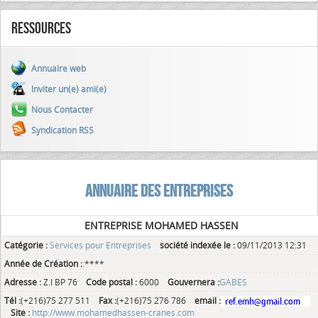
Ressources
Annuaire web
Inviter un(e) ami(e)
Nous Contacter
Syndication RSS
ANNUAIRE DES ENTREPRISES
ENTREPRISE MOHAMED HASSEN
Catégorie :
Services pour Entreprises
société indexée le :
09/11/2013 12:31
Année de Création :
****
Adresse :
Z.I BP 76
Code postal :
6000
Gouvernera :
GABES
Tél :
(+216)75 277 511
Fax :
(+216)75 276 786
email :
Site :
http://www.mohamedhassen-cranes.com