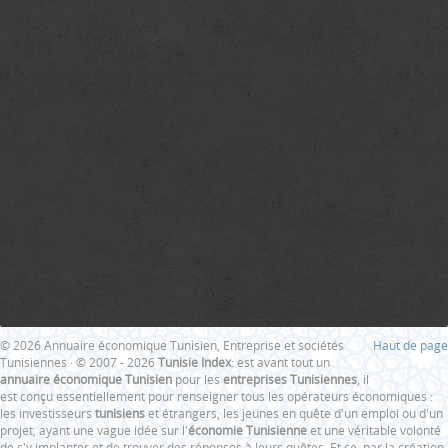
© 2026 Annuaire économique Tunisien, Entreprise et sociétés
Haut de page
Tunisiennes · © 2007 - 2026
Tunisie Index
: est avant tout un
annuaire économique Tunisien
pour les
entreprises Tunisiennes
, il
est conçu essentiellement pour renseigner tous les opérateurs économiques :
les investisseurs
tunisiens
et étrangers, les jeunes en quête d'un emploi ou d'un
projet, ayant une vague idée sur l'
économie Tunisienne
et une véritable volonté
de s'y implanter et de trouver des réponses à leurs quêtes. Et ce, par la création