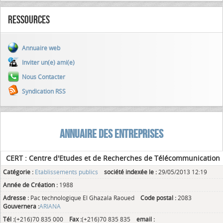
Ressources
Annuaire web
Inviter un(e) ami(e)
Nous Contacter
Syndication RSS
ANNUAIRE DES ENTREPRISES
CERT : Centre d'Etudes et de Recherches de Télécommunication
Catégorie :
Etablissements publics
société indexée le :
29/05/2013 12:19
Année de Création :
1988
Adresse :
Pac technologique El Ghazala Raoued
Code postal :
2083
Gouvernera :
ARIANA
Tél :
(+216)70 835 000
Fax :
(+216)70 835 835
email :