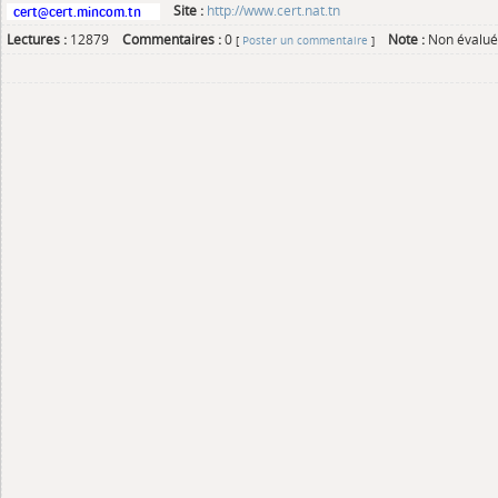
Site :
http://www.cert.nat.tn
Lectures :
12879
Commentaires :
0
Note :
Non évalué
[
Poster un commentaire
]