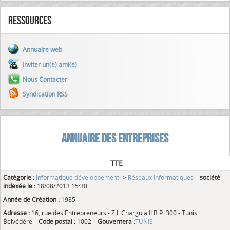
Ressources
Annuaire web
Inviter un(e) ami(e)
Nous Contacter
Syndication RSS
ANNUAIRE DES ENTREPRISES
TTE
Catégorie :
Informatique développement
->
Réseaux Informatiques
société
indexée le :
18/08/2013 15:30
Année de Création :
1985
Adresse :
16, rue des Entrepreneurs - Z.I. Charguia II B.P. 300 - Tunis
Belvédère
Code postal :
1002
Gouvernera :
TUNIS