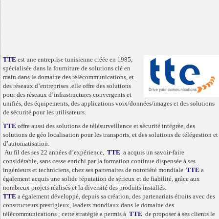
TTE
est une entreprise tunisienne créée en 1985,
spécialisée dans la fourniture de solutions clé en
main dans le domaine des télécommunications, et
des réseaux d’entreprises .elle offre des solutions
pour des réseaux d’infrastructures convergents et
unifiés, des équipements, des applications voix/données/images et des solutions
de sécurité pour les utilisateurs.
TTE
offre aussi des solutions de télésurveillance et sécurité intégrée, des
solutions de géo localisation pour les transports, et des solutions de télégestion et
d’automatisation.
Au fil des ses 22 années d’expérience,
TTE
a acquis un savoir-faire
considérable, sans cesse enrichi par la formation continue dispensée à ses
ingénieurs et techniciens, chez ses partenaires de notoriété mondiale.
TTE
a
également acquis une solide réputation de sérieux et de fiabilité, grâce aux
nombreux projets réalisés et la diversité des produits installés.
TTE
a également développé, depuis sa création, des partenariats étroits avec des
constructeurs prestigieux, leaders mondiaux dans le domaine des
télécommunications ; cette stratégie a permis à
TTE
de proposer à ses clients le