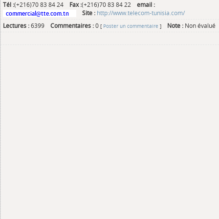
Tél :
(+216)70 83 84 24
Fax :
(+216)70 83 84 22
email :
Site :
http://www.telecom-tunisia.com/
Lectures :
6399
Commentaires :
0
Note :
Non évalué
[
Poster un commentaire
]