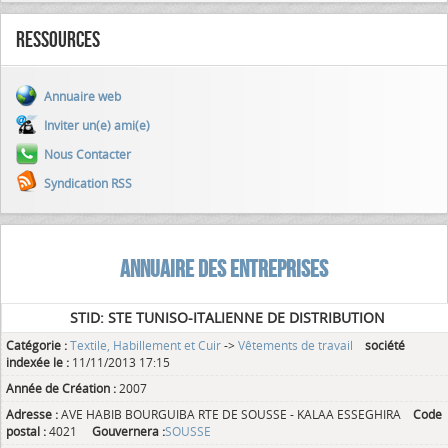
Ressources
Annuaire web
Inviter un(e) ami(e)
Nous Contacter
Syndication RSS
ANNUAIRE DES ENTREPRISES
STID: STE TUNISO-ITALIENNE DE DISTRIBUTION
Catégorie :
Textile, Habillement et Cuir
->
Vêtements de travail
société
indexée le :
11/11/2013 17:15
Année de Création :
2007
Adresse :
AVE HABIB BOURGUIBA RTE DE SOUSSE - KALAA ESSEGHIRA
Code
postal :
4021
Gouvernera :
SOUSSE