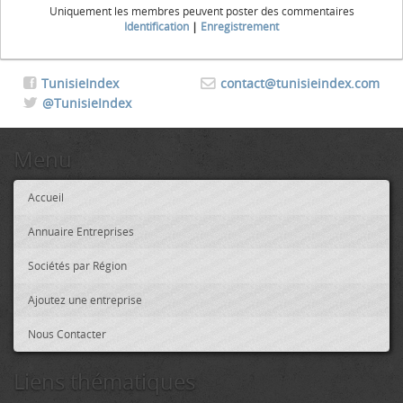
Uniquement les membres peuvent poster des commentaires
Identification
|
Enregistrement
TunisieIndex
contact@tunisieindex.com
@TunisieIndex
Menu
Accueil
Annuaire Entreprises
Sociétés par Région
Ajoutez une entreprise
Nous Contacter
Liens thématiques