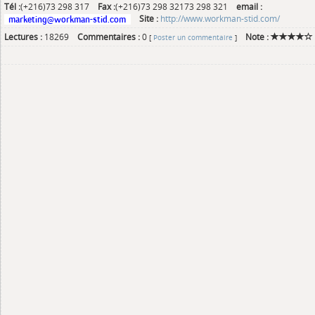
Tél :
(+216)73 298 317
Fax :
(+216)73 298 32173 298 321
email :
Site :
http://www.workman-stid.com/
Lectures :
18269
Commentaires :
0
Note :
[
Poster un commentaire
]