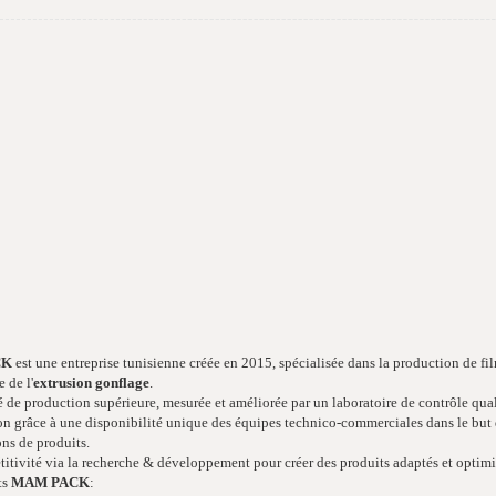
CK
est une entreprise tunisienne créée en 2015, spécialisée dans la production de fi
 de l'
extrusion gonflage
.
 de production supérieure, mesurée et améliorée par un laboratoire de contrôle qual
on grâce à une disponibilité unique des équipes technico-commerciales dans le but 
ns de produits.
tivité via la recherche & développement pour créer des produits adaptés et optimis
ts
MAM PACK
: