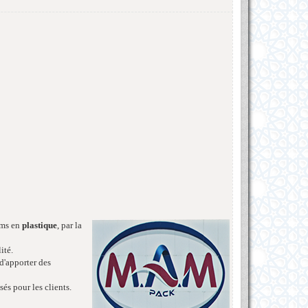
lms en
plastique
, par la
ité.
d'apporter des
és pour les clients.