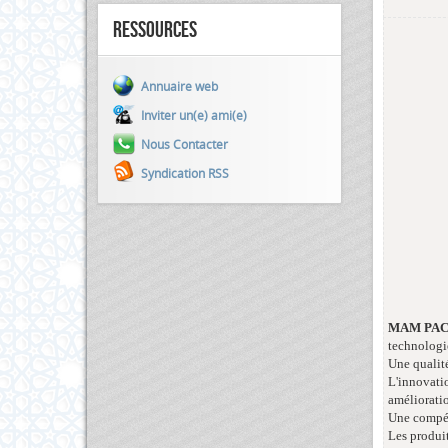
Ressources
Annuaire web
Inviter un(e) ami(e)
Nous Contacter
Syndication RSS
MAM PA
technologie
Une qualité
L'innovati
amélioratio
Une compéti
Les produi