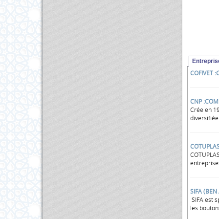
Entrepri
COFIVET :
CNP :COM
Crée en 19
diversifiée
COTUPLAS
COTUPLAST 
entrepris
SIFA (BEN
SIFA est s
les boutons