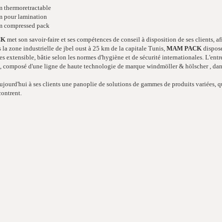
m thermoretractable
m pour lamination
m compressed pack
CK
met son savoir-faire et ses compétences de conseil à disposition de ses clients, a
 la zone industrielle de jbel oust à 25 km de la capitale Tunis,
MAM PACK
dispose
es extensible, bâtie selon les normes d'hygiène et de sécurité internationales. L'ent
, composé d'une ligne de haute technologie de marque windmöller & hölscher , dans
aujourd'hui à ses clients une panoplie de solutions de gammes de produits variées, 
contrent.