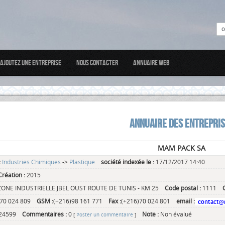
Ajoutez une entreprise
Nous Contacter
Annuaire web
ANNUAIRE DES ENTREPRI
MAM PACK SA
:
Industries Chimiques
->
Plastique
société indexée le :
17/12/2017 14:40
réation :
2015
ZONE INDUSTRIELLE JBEL OUST ROUTE DE TUNIS - KM 25
Code postal :
1111
)70 024 809
GSM :
(+216)98 161 771
Fax :
(+216)70 024 801
email :
24599
Commentaires :
0
Note :
Non évalué
[
Poster un commentaire
]