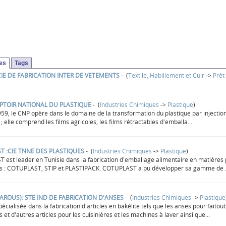
ses
Tags
CIE DE FABRICATION INTER DE VETEMENTS
- (
Textile, Habillement et Cuir
->
Prêt
PTOIR NATIONAL DU PLASTIQUE
- (
Industries Chimiques
->
Plastique
)
59, le CNP opère dans le domaine de la transformation du plastique par injection
 ; elle comprend les films agricoles, les films rétractables d'emballa...
T :CIE TNNE DES PLASTIQUES
- (
Industries Chimiques
->
Plastique
)
est leader en Tunisie dans la fabrication d'emballage alimentaire en matières p
es : COTUPLAST, STIP et PLASTIPACK. COTUPLAST a pu développer sa gamme de .
 AROUS): STE IND DE FABRICATION D'ANSES
- (
Industries Chimiques
->
Plastique
pécialisée dans la fabrication d'articles en bakélite tels que les anses pour faito
 et d'autres articles pour les cuisinières et les machines à laver ainsi que...