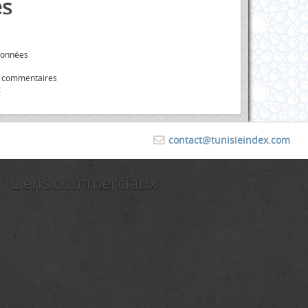
s
données
s commentaires
contact@tunisieindex.com
Liens commerciaux