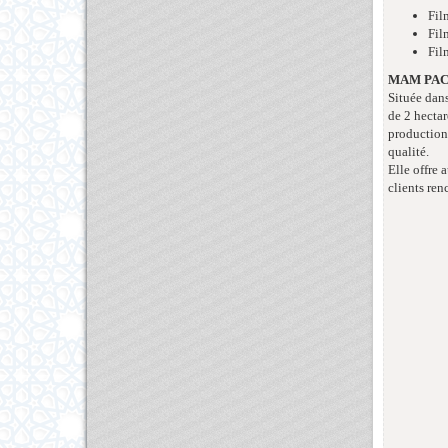
Fil
Fil
Fil
MAM PA
Située dans
de 2 hectar
production
qualité.
Elle offre 
clients ren