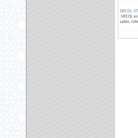
SIFCOL: S
SIFCOL est
Latex, coll