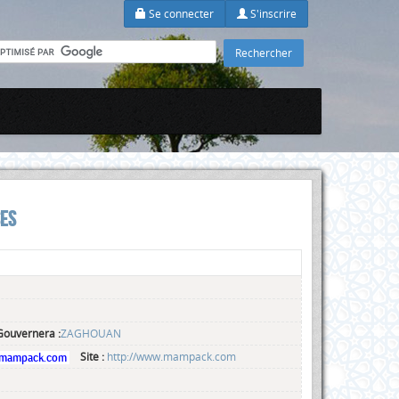
Se connecter
S'inscrire
SES
Gouvernera :
ZAGHOUAN
Site :
http://www.mampack.com