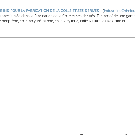
TE IND POUR LA FABRICATION DE LA COLLE ET SES DERIVES
- (
Industries Chimiq
 spécialisée dans la fabrication de la Colle et ses dérivés. Elle possède une gam
e néoprène, colle polyuréthanne, colle vinylique, colle Naturelle (Dextrine et ...