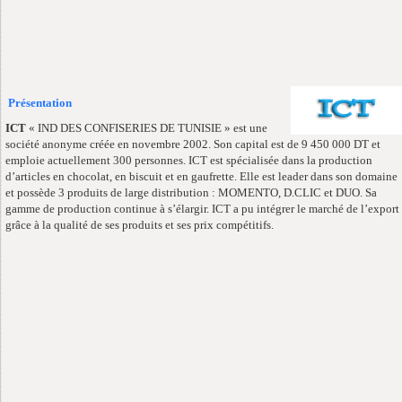
Présentation
ICT
« IND DES CONFISERIES DE TUNISIE » est une
société anonyme créée en novembre 2002. Son capital est de 9 450 000 DT et
emploie actuellement 300 personnes. ICT est spécialisée dans la production
d’articles en chocolat, en biscuit et en gaufrette. Elle est leader dans son domaine
et possède 3 produits de large distribution : MOMENTO, D.CLIC et DUO. Sa
gamme de production continue à s’élargir. ICT a pu intégrer le marché de l’export
grâce à la qualité de ses produits et ses prix compétitifs.