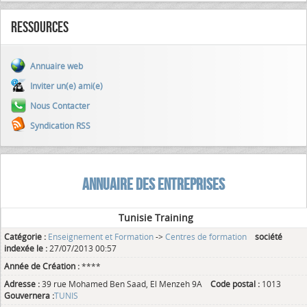
Ressources
Annuaire web
Inviter un(e) ami(e)
Nous Contacter
Syndication RSS
ANNUAIRE DES ENTREPRISES
Tunisie Training
Catégorie :
Enseignement et Formation
->
Centres de formation
société
indexée le :
27/07/2013 00:57
Année de Création :
****
Adresse :
39 rue Mohamed Ben Saad, El Menzeh 9A
Code postal :
1013
Gouvernera :
TUNIS