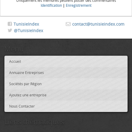
Uniquement les membres peuvent poster des commentaires
Identification
|
Enregistrement
TunisieIndex
contact@tunisieindex.com
@TunisieIndex
Menu
Accueil
Annuaire Entreprises
Sociétés par Région
Ajoutez une entreprise
Nous Contacter
Liens thématiques