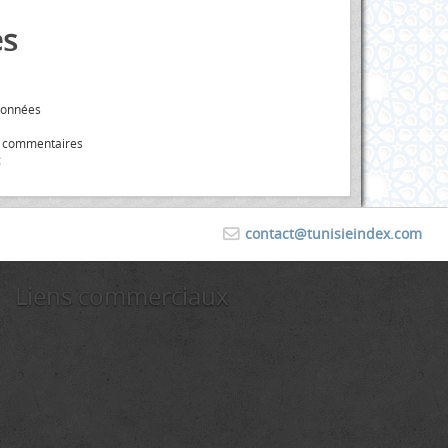
s
données
s commentaires
contact@tunisieindex.com
Liens commerciaux