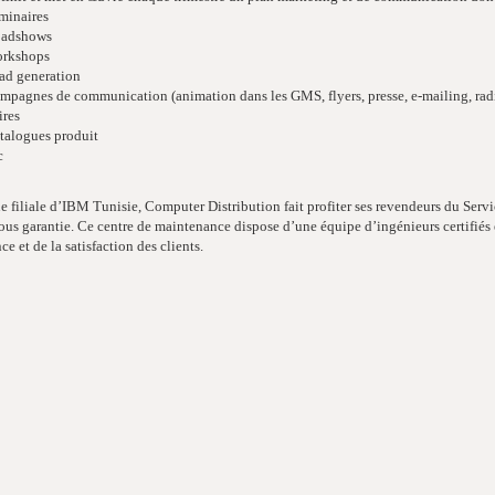
minaires
adshows
rkshops
ad generation
mpagnes de communication (animation dans les GMS, flyers, presse, e-mailing, radi
ires
talogues produit
c
e filiale d’IBM Tunisie, Computer Distribution fait profiter ses revendeurs du Se
ous garantie. Ce centre de maintenance dispose d’une équipe d’ingénieurs certifiés
e et de la satisfaction des clients.