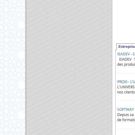
Entrepri
ISADEV - S
ISADEV Soc
des produit
PROXI - L
L'UNIVERS 
nos clients
SOFTWAY TU
Depuis sa 
de formati