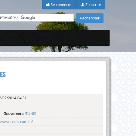
Se connecter
S'inscrire
SES
/02/2014 04:31
Gouvernera :
TUNIS
//www.codis.com.tn/