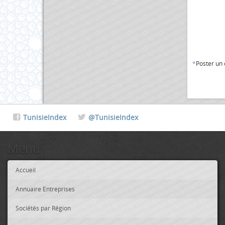
*
Poster un
TunisieIndex
@TunisieIndex
Menu
Accueil
Annuaire Entreprises
Sociétés par Région