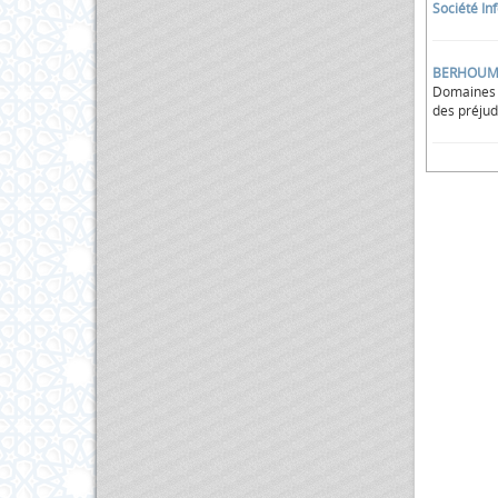
Société In
BERHOUMA 
Domaines d
des préjud