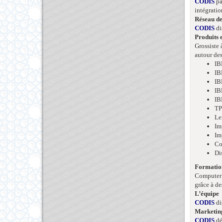
CODIS
pa
intégratio
Réseau d
CODIS
di
Produits e
Grossiste 
autour des
IB
IB
IB
IB
IB
T
Le
Im
Im
Co
Di
Formatio
Computer D
grâce à de
L’équipe
CODIS
di
Marketin
CODIS
dé