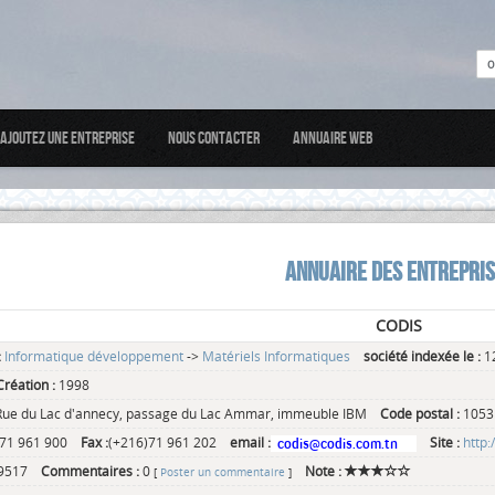
Ajoutez une entreprise
Nous Contacter
Annuaire web
ANNUAIRE DES ENTREPRI
CODIS
:
Informatique développement
->
Matériels Informatiques
société indexée le :
12
réation :
1998
Rue du Lac d'annecy, passage du Lac Ammar, immeuble IBM
Code postal :
1053
)71 961 900
Fax :
(+216)71 961 202
email :
Site :
http:
9517
Commentaires :
0
Note :
[
Poster un commentaire
]