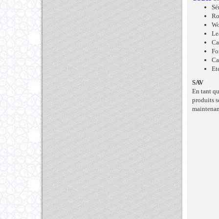
Sé
Ro
Wo
Le
Ca
Fo
Ca
Et
SAV
En tant qu
produits s
maintenanc