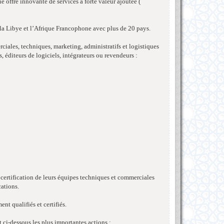
 offre innovante de services à forte valeur ajoutée (
e la Libye et l’Afrique Francophone avec plus de 20 pays.
iales, techniques, marketing, administratifs et logistiques
, éditeurs de logiciels, intégrateurs ou revendeurs :
 certification de leurs équipes techniques et commerciales
cations.
t qualifiés et certifiés.
ci-dessous les plus importantes actions :