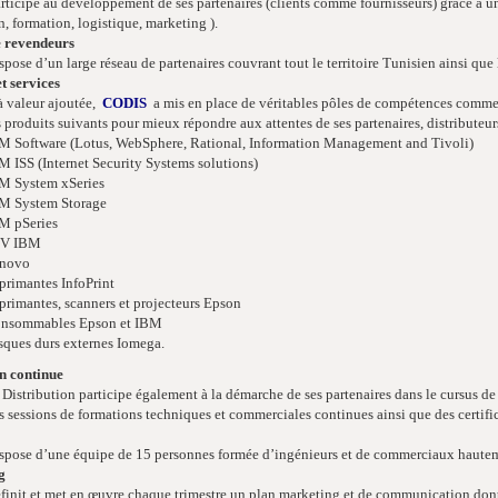
rticipe au développement de ses partenaires (clients comme fournisseurs) grâce à une
n, formation, logistique, marketing ).
e revendeurs
spose d’un large réseau de partenaires couvrant tout le territoire Tunisien ainsi qu
t services
à valeur ajoutée,
CODIS
a mis en place de véritables pôles de compétences commerc
 produits suivants pour mieux répondre aux attentes de ses partenaires, distributeurs
M Software (Lotus, WebSphere, Rational, Information Management and Tivoli)
M ISS (Internet Security Systems solutions)
M System xSeries
M System Storage
M pSeries
PV IBM
novo
primantes InfoPrint
primantes, scanners et projecteurs Epson
nsommables Epson et IBM
sques durs externes Iomega.
n continue
istribution participe également à la démarche de ses partenaires dans le cursus de
s sessions de formations techniques et commerciales continues ainsi que des certifi
spose d’une équipe de 15 personnes formée d’ingénieurs et de commerciaux hautemen
g
finit et met en œuvre chaque trimestre un plan marketing et de communication dont 