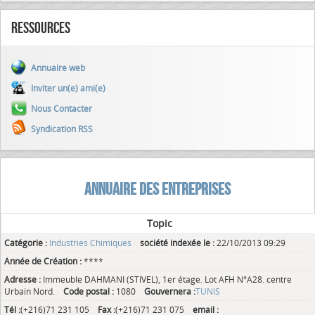
Ressources
Annuaire web
Inviter un(e) ami(e)
Nous Contacter
Syndication RSS
ANNUAIRE DES ENTREPRISES
Topic
Catégorie :
Industries Chimiques
société indexée le :
22/10/2013 09:29
Année de Création :
****
Adresse :
Immeuble DAHMANI (STIVEL), 1er étage. Lot AFH N°A28. centre
Urbain Nord.
Code postal :
1080
Gouvernera :
TUNIS
Tél :
(+216)71 231 105
Fax :
(+216)71 231 075
email :