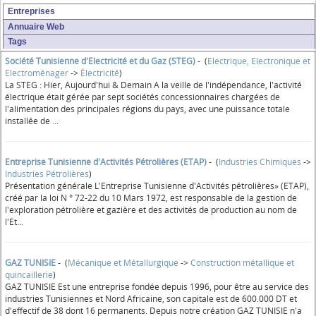
Entreprises
Annuaire Web
Tags
Société Tunisienne d'Electricité et du Gaz (STEG)
- (
Electrique, Electronique et
Electroménager
->
Électricité
)
La STEG : Hier, Aujourd'hui & Demain A la veille de l'indépendance, l'activité
électrique était gérée par sept sociétés concessionnaires chargées de
l'alimentation des principales régions du pays, avec une puissance totale
installée de ...
Entreprise Tunisienne d'Activités Pétrolières (ETAP)
- (
Industries Chimiques
->
Industries Pétrolières
)
Présentation générale L'Entreprise Tunisienne d'Activités pétrolières» (ETAP),
créé par la loi N ° 72-22 du 10 Mars 1972, est responsable de la gestion de
l'exploration pétrolière et gazière et des activités de production au nom de
l'Et...
GAZ TUNISIE
- (
Mécanique et Métallurgique
->
Construction métallique et
quincaillerie
)
GAZ TUNISIE Est une entreprise fondée depuis 1996, pour être au service des
industries Tunisiennes et Nord Africaine, son capitale est de 600.000 DT et
d'effectif de 38 dont 16 permanents. Depuis notre création GAZ TUNISIE n'a