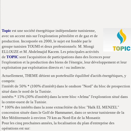
Topic
est une société énergétique indépendante tunisienne,
avec un accent mis sur l'exploration pétrolière et de gaz et de
production. Incorporée en 2000, le sujet est fondée par le
groupe tunisien TOUMI et deux professionnels: M. Mongi
ELLOUZE et M. Abdelmajid Kacem. Les principales activités
de
TOPIC
sont l'acquisition de participations dans des licences pour
l'exploration et la production des biens de l'énergie, leur développement et leur
exploitation par exploitation directs et / ou indirecte.
Actuellement, THEME détient un portefeuille équilibré d'actifs énergétiques, y
compris:
l'intérêt de 50% * (100% d'intérêt) dans le onshore "Nord" du bloc de prospection
situé dans le nord de la Tunisie.
intérêts * 15% (30% d'intérêt) dans la terre bloc »Jelma" l'exploration situé dans
la centre-ouest de la Tunisie.
* 100% des intérêts dans la zone extracôtière du bloc "Halk EL MENZEL"
concession située dans le Golf de Hammamet, dans ce secteur tunisienne de la
Mer Méditerranée à environ 70 km au Nord-Est de la Monastir.
Pour les cinq prochaines années, la focalisation du plan d'entreprise des
opérations est sur: