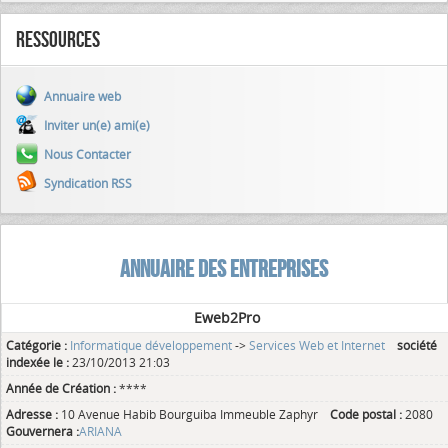
Ressources
Annuaire web
Inviter un(e) ami(e)
Nous Contacter
Syndication RSS
ANNUAIRE DES ENTREPRISES
Eweb2Pro
Catégorie :
Informatique développement
->
Services Web et Internet
société
indexée le :
23/10/2013 21:03
Année de Création :
****
Adresse :
10 Avenue Habib Bourguiba Immeuble Zaphyr
Code postal :
2080
Gouvernera :
ARIANA