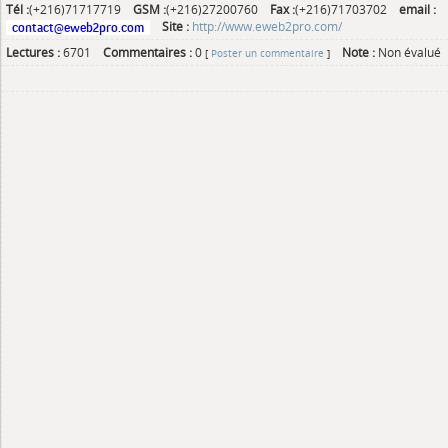
Tél :
(+216)71717719
GSM :
(+216)27200760
Fax :
(+216)71703702
email :
Site :
http://www.eweb2pro.com/
Lectures :
6701
Commentaires :
0
Note :
Non évalué
[
Poster un commentaire
]