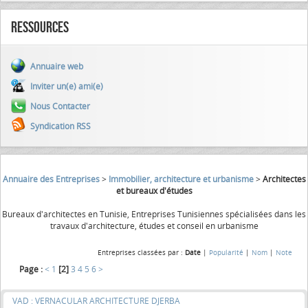
Ressources
Annuaire web
Inviter un(e) ami(e)
Nous Contacter
Syndication RSS
Annuaire des Entreprises
>
Immobilier, architecture et urbanisme
>
Architectes
et bureaux d'études
Bureaux d'architectes en Tunisie, Entreprises Tunisiennes spécialisées dans les
travaux d'architecture, études et conseil en urbanisme
Entreprises classées par :
Date
|
Popularité
|
Nom
|
Note
Page :
<
1
[2]
3
4
5
6
>
VAD : VERNACULAR ARCHITECTURE DJERBA