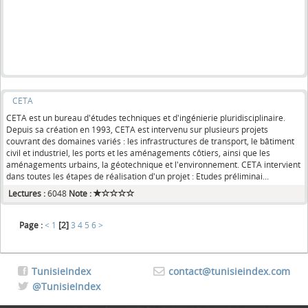
CETA
CETA est un bureau d'études techniques et d'ingénierie pluridisciplinaire.
Depuis sa création en 1993, CETA est intervenu sur plusieurs projets
couvrant des domaines variés : les infrastructures de transport, le bâtiment
civil et industriel, les ports et les aménagements côtiers, ainsi que les
aménagements urbains, la géotechnique et l'environnement. CETA intervient
dans toutes les étapes de réalisation d'un projet : Etudes préliminai...
Lectures :
6048
Note :
Page :
<
1
[2]
3
4
5
6
>
TunisieIndex
contact@tunisieindex.com
@TunisieIndex