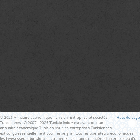
© 2026 Annuaire économique Tunisien, Entreprise et sociétés
Haut de page
Tunisiennes · © 2007 - 2026
Tunisie Index
: est avant tout un
annuaire économique Tunisien
pour les
entreprises Tunisiennes
, il
est conçu essentiellement pour renseigner tous les opérateurs économiques :
les investisseurs
tunisiens
et étrangers, les jeunes en quête d'un emploi ou d'un