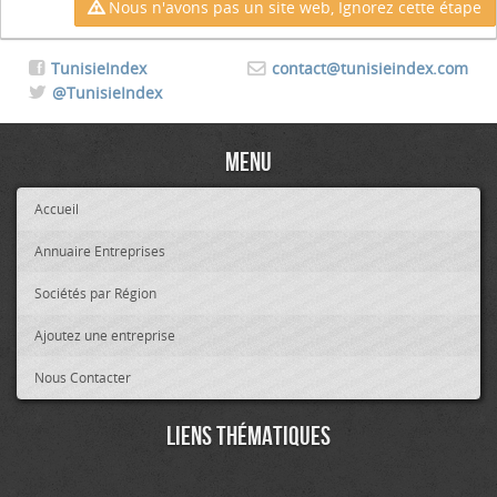
Nous n'avons pas un site web, Ignorez cette étape
TunisieIndex
contact@tunisieindex.com
@TunisieIndex
Menu
Accueil
Annuaire Entreprises
Sociétés par Région
Ajoutez une entreprise
Nous Contacter
Liens thématiques