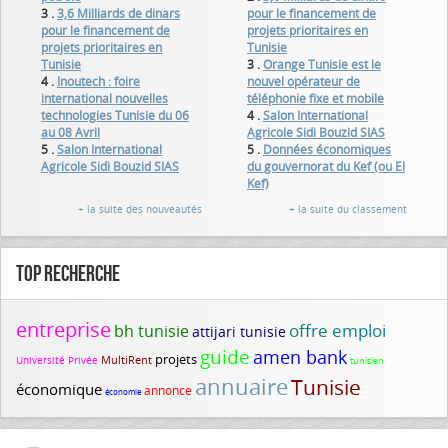
3 .
3,6 Milliards de dinars
pour le financement de
pour le financement de
projets prioritaires en
projets prioritaires en
Tunisie
Tunisie
3 .
Orange Tunisie est le
4 .
Inoutech : foire
nouvel opérateur de
international nouvelles
téléphonie fixe et mobile
technologies Tunisie du 06
4 .
Salon International
au 08 Avril
Agricole Sidi Bouzid SIAS
5 .
Salon International
5 .
Données économiques
Agricole Sidi Bouzid SIAS
du gouvernorat du Kef (ou El
Kef)
+ la suite des nouveautés
+ la suite du classement
Top recherche
entreprise
offre emploi
bh tunisie
attijari tunisie
guide
amen bank
projets
MultiRent
Université Privée
tunisien
annuaire
Tunisie
économique
annonce
économie