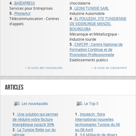
4 .
BAÏEXPRESS
chocolaterie
Services pour Entreprises
3 .
LEONI TUNISIE SARL
5 .
PhoneAct
Industrie Automobile
Télécommunication - Centres
4 .
EL FOULEDH, STE TUNISIENNE
d'appels
DE SIDERURGIE MENZEL
BOURGUIBA
Mécanique et Métallurgique -
Industrie lourde
5 .
CNFCPP : Centre National de
Formation Continue et de
Promotion Professionnelle
Etablissements publics
+ la suite des nouveautés
+ la suite du classement
Articles
Les nouveautés
Le Top 5
1 .
Une solution qui permet
1 .
Inoutech : foire
de réduire votre facture
international nouvelles
énergétique jusqu’à 30%
technologies Tunisie du 06
2 .
La Tunisie flotte sur du
au 08 Avril
pétrole
2 .
3,6 Milliards de dinars