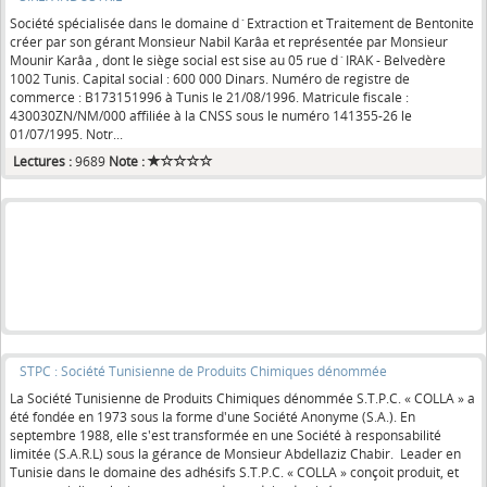
Société spécialisée dans le domaine d´Extraction et Traitement de Bentonite
créer par son gérant Monsieur Nabil Karâa et représentée par Monsieur
Mounir Karâa , dont le siège social est sise au 05 rue d´IRAK - Belvedère
1002 Tunis. Capital social : 600 000 Dinars. Numéro de registre de
commerce : B173151996 à Tunis le 21/08/1996. Matricule fiscale :
430030ZN/NM/000 affiliée à la CNSS sous le numéro 141355-26 le
01/07/1995. Notr...
Lectures :
9689
Note :
STPC : Société Tunisienne de Produits Chimiques dénommée
La Société Tunisienne de Produits Chimiques dénommée S.T.P.C. « COLLA » a
été fondée en 1973 sous la forme d'une Société Anonyme (S.A.). En
septembre 1988, elle s'est transformée en une Société à responsabilité
limitée (S.A.R.L) sous la gérance de Monsieur Abdellaziz Chabir. Leader en
Tunisie dans le domaine des adhésifs S.T.P.C. « COLLA » conçoit produit, et