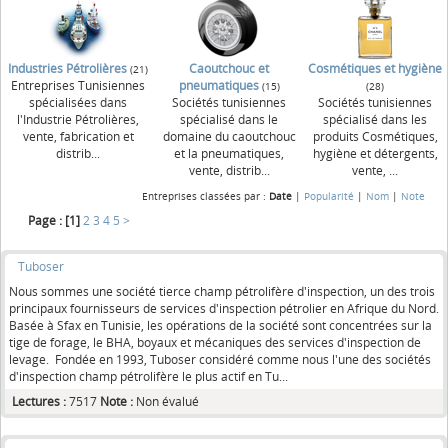
Industries Pétrolières
Caoutchouc et
Cosmétiques et hygiène
(21)
Entreprises Tunisiennes
pneumatiques
(15)
(28)
spécialisées dans
Sociétés tunisiennes
Sociétés tunisiennes
l'Industrie Pétrolières,
spécialisé dans le
spécialisé dans les
vente, fabrication et
domaine du caoutchouc
produits Cosmétiques,
distrib...
et la pneumatiques,
hygiène et détergents,
vente, distrib...
vente, ...
Entreprises classées par :
Date
|
Popularité
|
Nom
|
Note
Page :
[1]
2
3
4
5
>
Tuboser
Nous sommes une société tierce champ pétrolifère d'inspection, un des trois
principaux fournisseurs de services d'inspection pétrolier en Afrique du Nord.
Basée à Sfax en Tunisie, les opérations de la société sont concentrées sur la
tige de forage, le BHA, boyaux et mécaniques des services d'inspection de
levage. Fondée en 1993, Tuboser considéré comme nous l'une des sociétés
d'inspection champ pétrolifère le plus actif en Tu...
Lectures :
7517
Note :
Non évalué