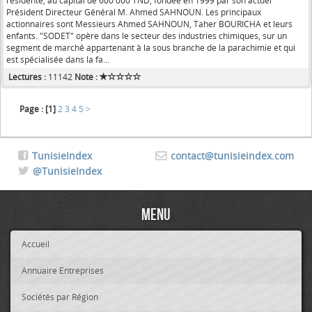
résidente, au capital de 600 000 TND, fondée en 1999 par son actuel
Président Directeur Général M. Ahmed SAHNOUN. Les principaux
actionnaires sont Messieurs Ahmed SAHNOUN, Taher BOURICHA et leurs
enfants. "SODET" opère dans le secteur des industries chimiques, sur un
segment de marché appartenant à la sous branche de la parachimie et qui
est spécialisée dans la fa...
Lectures :
11142
Note :
Page :
[1]
2
3
4
5
>
TunisieIndex
contact@tunisieindex.com
@TunisieIndex
Menu
Accueil
Annuaire Entreprises
Sociétés par Région