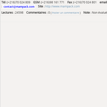
Tél :
(+216)70 024 809
GSM :
(+216)98 161 771
Fax :
(+216)70 024 801
email
:
Site :
http://www.mampack.com
Lectures :
24598
Commentaires :
0
Note :
Non évalué
[
Poster un commentaire
]