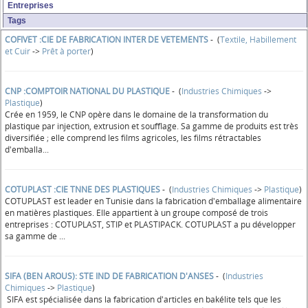
Entreprises
Tags
COFIVET :CIE DE FABRICATION INTER DE VETEMENTS
- (
Textile, Habillement
et Cuir
->
Prêt à porter
)
CNP :COMPTOIR NATIONAL DU PLASTIQUE
- (
Industries Chimiques
->
Plastique
)
Crée en 1959, le CNP opère dans le domaine de la transformation du
plastique par injection, extrusion et soufflage. Sa gamme de produits est très
diversifiée ; elle comprend les films agricoles, les films rétractables
d'emballa...
COTUPLAST :CIE TNNE DES PLASTIQUES
- (
Industries Chimiques
->
Plastique
)
COTUPLAST est leader en Tunisie dans la fabrication d'emballage alimentaire
en matières plastiques. Elle appartient à un groupe composé de trois
entreprises : COTUPLAST, STIP et PLASTIPACK. COTUPLAST a pu développer
sa gamme de ...
SIFA (BEN AROUS): STE IND DE FABRICATION D'ANSES
- (
Industries
Chimiques
->
Plastique
)
SIFA est spécialisée dans la fabrication d'articles en bakélite tels que les