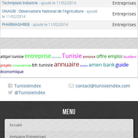
Entreprises
Techniplast Industrie
- ajouté le 11/02/2014
ONAGRI : Observatoire National de l'Agriculture
- ajouté
Entreprises
le 11/02/2014
Entreprises
PHARMAGHREB
- ajouté le 11/02/2014
Tunisie
entreprise
offre emploi
attijari tunisie
annonce
MultiRent
économie
annuaire
guide
amen bank
bh tunisie
projets
Université Privée
tunisien
économique
TunisieIndex
contact@tunisieindex.com
@TunisieIndex
Menu
Accueil
Annuaire Entreprises