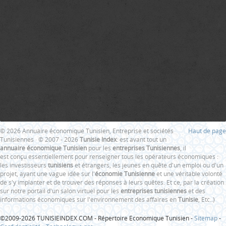
© 2026 Annuaire économique Tunisien, Entreprise et sociétés
Haut de page
Tunisiennes · © 2007 - 2026
Tunisie Index
: est avant tout un
annuaire économique Tunisien
pour les
entreprises Tunisiennes
, il
est conçu essentiellement pour renseigner tous les opérateurs économiques :
les investisseurs
tunisiens
et étrangers, les jeunes en quête d'un emploi ou d'un
projet, ayant une vague idée sur l'
économie Tunisienne
et une véritable volonté
de s'y implanter et de trouver des réponses à leurs quêtes. Et ce, par la création
sur notre portail d'un salon virtuel pour les
entreprises tunisiennes
et des
informations économiques sur l'environnement des affaires en
Tunisie
, Etc..)
©2009-2026 TUNISIEINDEX.COM - Répertoire Economique Tunisien -
Sitemap
-