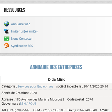
Ressources
Annuaire web
Inviter un(e) ami(e)
Nous Contacter
Syndication RSS
ANNUAIRE DES ENTREPRISES
Dida Mind
Catégorie :
Services pour Entreprises
société indexée le :
30/11/2020 20:14
Année de Création :
2020
Adresse :
180 Avenue des Martyrs Mourouj 3
Code postal :
2074
Gouvernera :
BEN AROUS
Tél :
(+216)79495648
GSM :
(+216)97386183
Fax :
(+216)79495648
email :